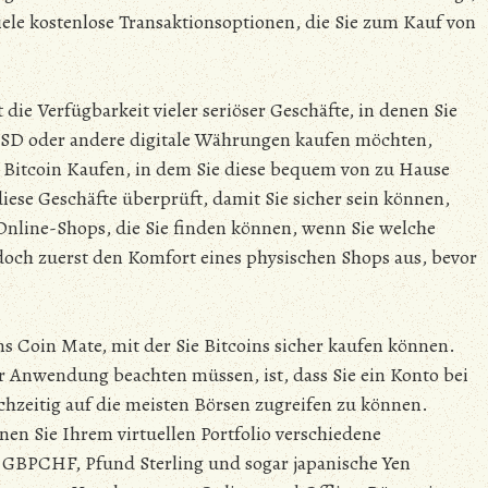
iele kostenlose Transaktionsoptionen, die Sie zum Kauf von
t die Verfügbarkeit vieler seriöser Geschäfte, in denen Sie
USD oder andere digitale Währungen kaufen möchten,
 Bitcoin Kaufen, in dem Sie diese bequem von zu Hause
se Geschäfte überprüft, damit Sie sicher sein können,
e Online-Shops, die Sie finden können, wenn Sie welche
doch zuerst den Komfort eines physischen Shops aus, bevor
 Coin Mate, mit der Sie Bitcoins sicher kaufen können.
er Anwendung beachten müssen, ist, dass Sie ein Konto bei
ichzeitig auf die meisten Börsen zugreifen zu können.
nen Sie Ihrem virtuellen Portfolio verschiedene
PCHF, Pfund Sterling und sogar japanische Yen