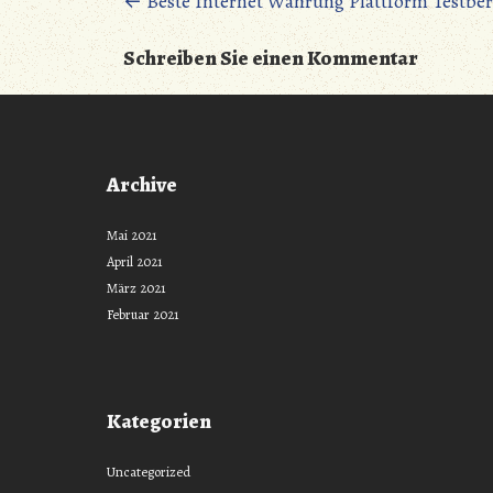
Posts
←
Beste Internet Währung Plattform Testber
navigation
Schreiben Sie einen Kommentar
Archive
Mai 2021
April 2021
März 2021
Februar 2021
Kategorien
Uncategorized