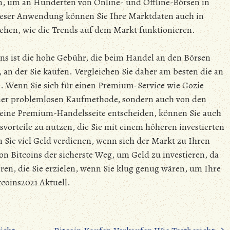
, um an Hunderten von Online- und Offline-Börsen in
ieser Anwendung können Sie Ihre Marktdaten auch in
tehen, wie die Trends auf dem Markt funktionieren.
ins ist die hohe Gebühr, die beim Handel an den Börsen
, an der Sie kaufen. Vergleichen Sie daher am besten die an
 Wenn Sie sich für einen Premium-Service wie Gozie
einer problemlosen Kaufmethode, sondern auch von den
r eine Premium-Handelsseite entscheiden, können Sie auch
vorteile zu nutzen, die Sie mit einem höheren investierten
 Sie viel Geld verdienen, wenn sich der Markt zu Ihren
von Bitcoins der sicherste Weg, um Geld zu investieren, da
ren, die Sie erzielen, wenn Sie klug genug wären, um Ihre
tcoins2021 Aktuell.