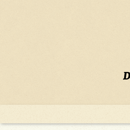
Skip
to
content
D