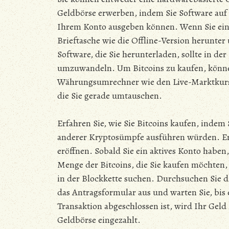
Geldbörse erwerben, indem Sie Software auf 
Ihrem Konto ausgeben können. Wenn Sie eine
Brieftasche wie die Offline-Version herunter
Software, die Sie herunterladen, sollte in de
umzuwandeln. Um Bitcoins zu kaufen, könne
Währungsumrechner wie den Live-Marktkur
die Sie gerade umtauschen.
Erfahren Sie, wie Sie Bitcoins kaufen, indem
anderer Kryptosümpfe ausführen würden. Ers
eröffnen. Sobald Sie ein aktives Konto haben
Menge der Bitcoins, die Sie kaufen möchte
in der Blockkette suchen. Durchsuchen Sie die
das Antragsformular aus und warten Sie, bis
Transaktion abgeschlossen ist, wird Ihr Geld
Geldbörse eingezahlt.