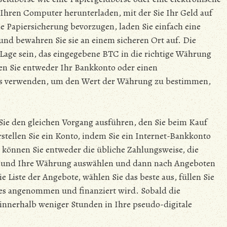
Ihren Computer herunterladen, mit der Sie Ihr Geld auf
 Papiersicherung bevorzugen, laden Sie einfach eine
 und bewahren Sie sie an einem sicheren Ort auf. Die
r Lage sein, das eingegebene BTC in die richtige Währung
n Sie entweder Ihr Bankkonto oder einen
s verwenden, um den Wert der Währung zu bestimmen,
 Sie den gleichen Vorgang ausführen, den Sie beim Kauf
tellen Sie ein Konto, indem Sie ein Internet-Bankkonto
, können Sie entweder die übliche Zahlungsweise, die
n, und Ihre Währung auswählen und dann nach Angeboten
 Liste der Angebote, wählen Sie das beste aus, füllen Sie
 es angenommen und finanziert wird. Sobald die
 innerhalb weniger Stunden in Ihre pseudo-digitale