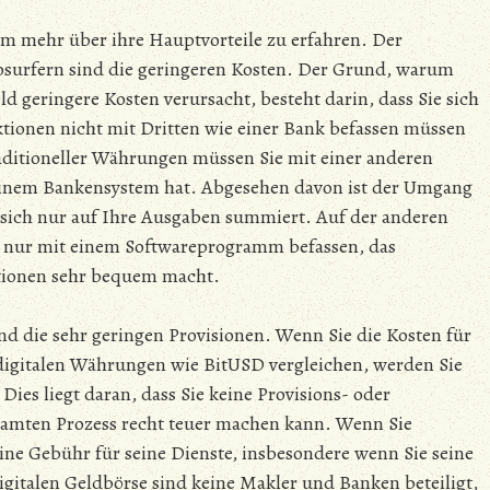
um mehr über ihre Hauptvorteile zu erfahren. Der
ptosurfern sind die geringeren Kosten. Der Grund, warum
 geringere Kosten verursacht, besteht darin, dass Sie sich
ionen nicht mit Dritten wie einer Bank befassen müssen
aditioneller Währungen müssen Sie mit einer anderen
einem Bankensystem hat. Abgesehen davon ist der Umgang
 sich nur auf Ihre Ausgaben summiert. Auf der anderen
ns nur mit einem Softwareprogramm befassen, das
ktionen sehr bequem macht.
ind die sehr geringen Provisionen. Wenn Sie die Kosten für
gitalen Währungen wie BitUSD vergleichen, werden Sie
d. Dies liegt daran, dass Sie keine Provisions- oder
amten Prozess recht teuer machen kann. Wenn Sie
ne Gebühr für seine Dienste, insbesondere wenn Sie seine
digitalen Geldbörse sind keine Makler und Banken beteiligt,