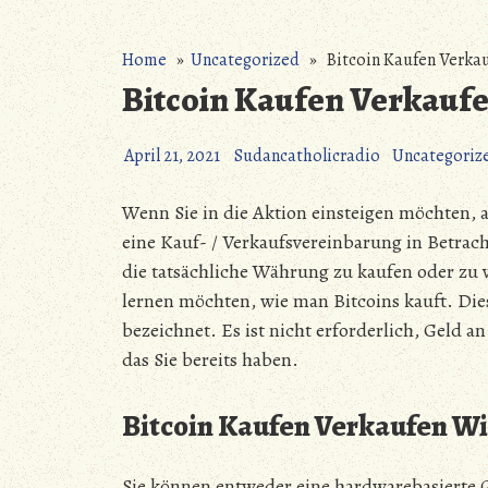
Home
»
Uncategorized
» Bitcoin Kaufen Verkau
Bitcoin Kaufen Verkaufe
April 21, 2021
Sudancatholicradio
Uncategoriz
Wenn Sie in die Aktion einsteigen möchten, 
eine Kauf- / Verkaufsvereinbarung in Betrac
die tatsächliche Währung zu kaufen oder zu v
lernen möchten, wie man Bitcoins kauft. Die
bezeichnet. Es ist nicht erforderlich, Geld a
das Sie bereits haben.
Bitcoin Kaufen Verkaufen W
Sie können entweder eine hardwarebasierte G