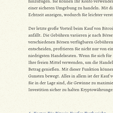
hinzufügen. Sie können Ihr Konto verwenden
einer sicheren Umgebung zu handeln. Mit d
Echtzeit anzeigen, wodurch Sie leichter vers
Der letzte große Vorteil beim Kauf von Bitco
anfällt. Die Gebühren variieren je nach Börse
verschiedenen Börsen verfügbaren Gebühren.
entscheiden, profitieren Sie nicht nur von 
niedrigsten Handelsraten. Wenn Sie sich fü
Ihre freien Mittel verwenden, um die Handels
Betrag genießen. Mit dieser Funktion können
Gunsten bewegt. Alles in allem ist der Kauf 
Sie in der Lage sind, die Gewinne zu maximie
Investition sicher zu halten Kryptowährunge