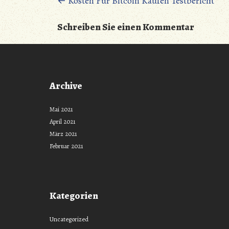
Posts
←
Kosten Für Bitcoin Kaufen Testbericht
navigation
Schreiben Sie einen Kommentar
Archive
Mai 2021
April 2021
März 2021
Februar 2021
Kategorien
Uncategorized