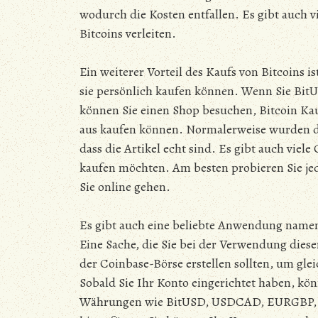
wodurch die Kosten entfallen. Es gibt auch v
Bitcoins verleiten.
Ein weiterer Vorteil des Kaufs von Bitcoins is
sie persönlich kaufen können. Wenn Sie Bit
können Sie einen Shop besuchen, Bitcoin Ka
aus kaufen können. Normalerweise wurden die
dass die Artikel echt sind. Es gibt auch viel
kaufen möchten. Am besten probieren Sie je
Sie online gehen.
Es gibt auch eine beliebte Anwendung namens
Eine Sache, die Sie bei der Verwendung dies
der Coinbase-Börse erstellen sollten, um gle
Sobald Sie Ihr Konto eingerichtet haben, kön
Währungen wie BitUSD, USDCAD, EURGBP, GB