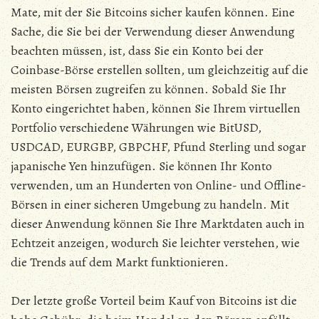
Mate, mit der Sie Bitcoins sicher kaufen können. Eine
Sache, die Sie bei der Verwendung dieser Anwendung
beachten müssen, ist, dass Sie ein Konto bei der
Coinbase-Börse erstellen sollten, um gleichzeitig auf die
meisten Börsen zugreifen zu können. Sobald Sie Ihr
Konto eingerichtet haben, können Sie Ihrem virtuellen
Portfolio verschiedene Währungen wie BitUSD,
USDCAD, EURGBP, GBPCHF, Pfund Sterling und sogar
japanische Yen hinzufügen. Sie können Ihr Konto
verwenden, um an Hunderten von Online- und Offline-
Börsen in einer sicheren Umgebung zu handeln. Mit
dieser Anwendung können Sie Ihre Marktdaten auch in
Echtzeit anzeigen, wodurch Sie leichter verstehen, wie
die Trends auf dem Markt funktionieren.
Der letzte große Vorteil beim Kauf von Bitcoins ist die