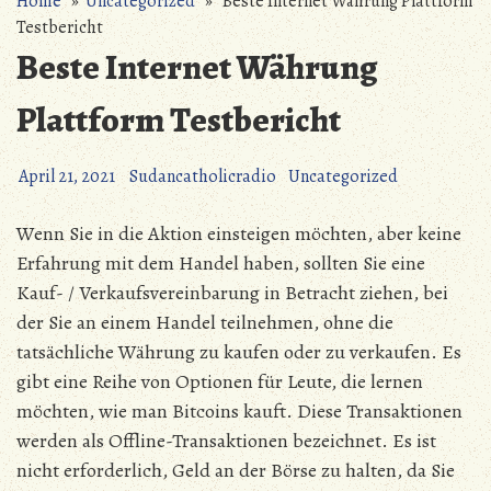
Home
»
Uncategorized
» Beste Internet Währung Plattform
Testbericht
Beste Internet Währung
Plattform Testbericht
April 21, 2021
Sudancatholicradio
Uncategorized
Wenn Sie in die Aktion einsteigen möchten, aber keine
Erfahrung mit dem Handel haben, sollten Sie eine
Kauf- / Verkaufsvereinbarung in Betracht ziehen, bei
der Sie an einem Handel teilnehmen, ohne die
tatsächliche Währung zu kaufen oder zu verkaufen. Es
gibt eine Reihe von Optionen für Leute, die lernen
möchten, wie man Bitcoins kauft. Diese Transaktionen
werden als Offline-Transaktionen bezeichnet. Es ist
nicht erforderlich, Geld an der Börse zu halten, da Sie