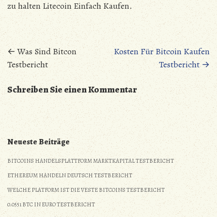
zu halten Litecoin Einfach Kaufen.
Posts
←
Was Sind Bitcon
Kosten Für Bitcoin Kaufen
Testbericht
Testbericht
→
navigation
Schreiben Sie einen Kommentar
Neueste Beiträge
BITCOINS HANDELSPLATTFORM MARKTKAPITAL TESTBERICHT
ETHEREUM HANDELN DEUTSCH TESTBERICHT
WELCHE PLATFORM IST DIE VESTE BITCOINS TESTBERICHT
0.0551 BTC IN EURO TESTBERICHT