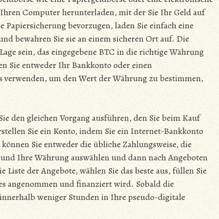
Ihren Computer herunterladen, mit der Sie Ihr Geld auf
 Papiersicherung bevorzugen, laden Sie einfach eine
 und bewahren Sie sie an einem sicheren Ort auf. Die
r Lage sein, das eingegebene BTC in die richtige Währung
n Sie entweder Ihr Bankkonto oder einen
s verwenden, um den Wert der Währung zu bestimmen,
 Sie den gleichen Vorgang ausführen, den Sie beim Kauf
tellen Sie ein Konto, indem Sie ein Internet-Bankkonto
, können Sie entweder die übliche Zahlungsweise, die
n, und Ihre Währung auswählen und dann nach Angeboten
 Liste der Angebote, wählen Sie das beste aus, füllen Sie
 es angenommen und finanziert wird. Sobald die
 innerhalb weniger Stunden in Ihre pseudo-digitale