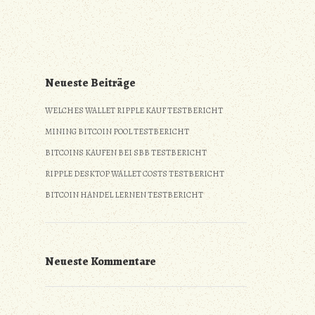
Neueste Beiträge
WELCHES WALLET RIPPLE KAUF TESTBERICHT
MINING BITCOIN POOL TESTBERICHT
BITCOINS KAUFEN BEI SBB TESTBERICHT
RIPPLE DESKTOP WALLET COSTS TESTBERICHT
BITCOIN HANDEL LERNEN TESTBERICHT
Neueste Kommentare