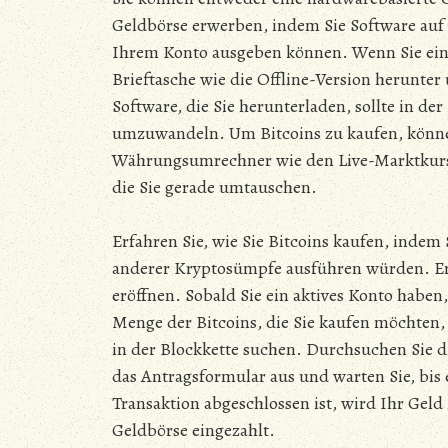
Geldbörse erwerben, indem Sie Software auf 
Ihrem Konto ausgeben können. Wenn Sie eine
Brieftasche wie die Offline-Version herunter
Software, die Sie herunterladen, sollte in de
umzuwandeln. Um Bitcoins zu kaufen, könne
Währungsumrechner wie den Live-Marktkur
die Sie gerade umtauschen.
Erfahren Sie, wie Sie Bitcoins kaufen, indem
anderer Kryptosümpfe ausführen würden. Ers
eröffnen. Sobald Sie ein aktives Konto haben
Menge der Bitcoins, die Sie kaufen möchte
in der Blockkette suchen. Durchsuchen Sie die
das Antragsformular aus und warten Sie, bis
Transaktion abgeschlossen ist, wird Ihr Geld
Geldbörse eingezahlt.