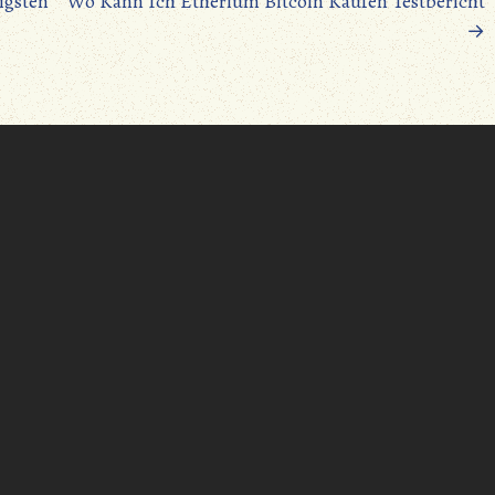
igsten
Wo Kann Ich Etherium Bitcoin Kaufen Testbericht
→