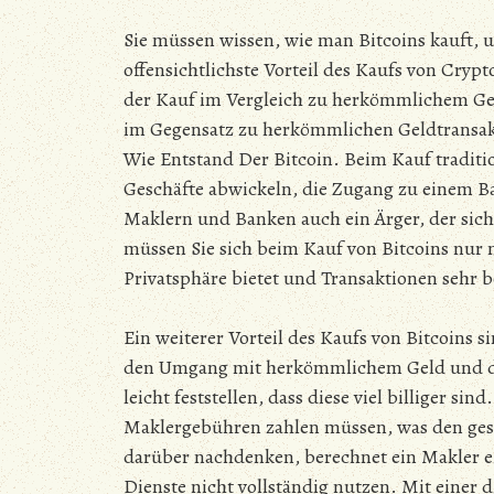
Sie müssen wissen, wie man Bitcoins kauft, 
offensichtlichste Vorteil des Kaufs von Cry
der Kauf im Vergleich zu herkömmlichem Geld
im Gegensatz zu herkömmlichen Geldtransakt
Wie Entstand Der Bitcoin. Beim Kauf tradit
Geschäfte abwickeln, die Zugang zu einem B
Maklern und Banken auch ein Ärger, der sich
müssen Sie sich beim Kauf von Bitcoins nur
Privatsphäre bietet und Transaktionen sehr
Ein weiterer Vorteil des Kaufs von Bitcoins s
den Umgang mit herkömmlichem Geld und di
leicht feststellen, dass diese viel billiger sin
Maklergebühren zahlen müssen, was den ges
darüber nachdenken, berechnet ein Makler ei
Dienste nicht vollständig nutzen. Mit einer 