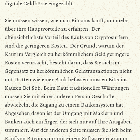
digitale Geldbörse eingezahlt.
Sie müssen wissen, wie man Bitcoins kauft, um mehr
über ihre Hauptvorteile zu erfahren. Der
offensichtlichste Vorteil des Kaufs von Cryptosurfern
sind die geringeren Kosten. Der Grund, warum der
Kauf im Vergleich zu herkömmlichem Geld geringere
Kosten verursacht, besteht darin, dass Sie sich im
Gegensatz zu herkömmlichen Geldtransaktionen nicht
mit Dritten wie einer Bank befassen müssen Bitcoins
Kaufen Bei Sbb. Beim Kauf traditioneller Währungen
müssen Sie mit einer anderen Person Geschäfte
abwickeln, die Zugang zu einem Bankensystem hat.
Abgesehen davon ist der Umgang mit Maklern und
Banken auch ein Ärger, der sich nur auf Ihre Ausgaben
summiert. Auf der anderen Seite müssen Sie sich beim
Kauf von Bitcoins nur mit einem Softwareprogramm