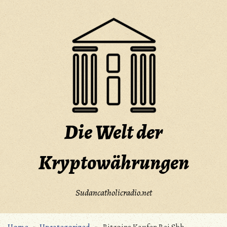
Skip
to
content
Die Welt der
Kryptowährungen
Sudancatholicradio.net