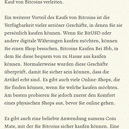
Kauf von Bitcoins verleiten.
Ein weiterer Vorteil des Kaufs von Bitcoins ist die
Verfügbarkeit vieler seriöser Geschäfte, in denen Sie sie
persönlich kaufen können. Wenn Sie BitUSD oder
andere digitale Währungen kaufen möchten, können
Sie einen Shop besuchen, Bitcoins Kaufen Bei Sbb, in
dem Sie diese bequem von zu Hause aus kaufen
können. Normalerweise wurden diese Geschäfte
überprüft, damit Sie sicher sein können, dass die
Artikel echt sind. Es gibt auch viele Online-Shops, die
Sie finden können, wenn Sie welche kaufen möchten.
Am besten probieren Sie jedoch zuerst den Komfort
eines physischen Shops aus, bevor Sie online gehen.
Es gibt auch eine beliebte Anwendung namens Coin
Mate, mit der Sie Bitcoins sicher kaufen können. Eine