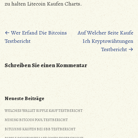
zu halten Litecoin Kaufen Charts.
Posts
←
Wer Erfand Die Bitcoins
Auf Welcher Seite Kaufe
Testbericht
Ich Kryptowähtungen
navigation
Testbericht
→
Schreiben Sie einen Kommentar
Neueste Beiträge
WELCHES WALLET RIPPLE KAUF TESTBERICHT
MINING BITCOIN POOL TESTBERICHT
BITCOINS KAUFEN BEI SBB TESTBERICHT