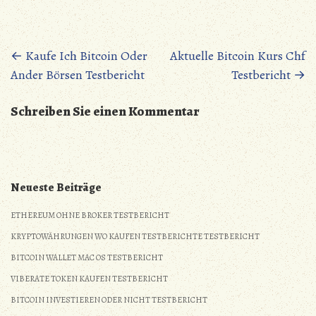
Posts
←
Kaufe Ich Bitcoin Oder
Aktuelle Bitcoin Kurs Chf
Ander Börsen Testbericht
Testbericht
→
navigation
Schreiben Sie einen Kommentar
Neueste Beiträge
ETHEREUM OHNE BROKER TESTBERICHT
KRYPTOWÄHRUNGEN WO KAUFEN TESTBERICHTE TESTBERICHT
BITCOIN WALLET MAC OS TESTBERICHT
VIBERATE TOKEN KAUFEN TESTBERICHT
BITCOIN INVESTIEREN ODER NICHT TESTBERICHT