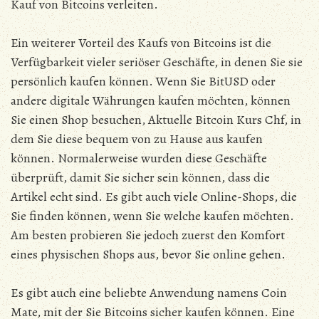
Kauf von Bitcoins verleiten.
Ein weiterer Vorteil des Kaufs von Bitcoins ist die
Verfügbarkeit vieler seriöser Geschäfte, in denen Sie sie
persönlich kaufen können. Wenn Sie BitUSD oder
andere digitale Währungen kaufen möchten, können
Sie einen Shop besuchen, Aktuelle Bitcoin Kurs Chf, in
dem Sie diese bequem von zu Hause aus kaufen
können. Normalerweise wurden diese Geschäfte
überprüft, damit Sie sicher sein können, dass die
Artikel echt sind. Es gibt auch viele Online-Shops, die
Sie finden können, wenn Sie welche kaufen möchten.
Am besten probieren Sie jedoch zuerst den Komfort
eines physischen Shops aus, bevor Sie online gehen.
Es gibt auch eine beliebte Anwendung namens Coin
Mate, mit der Sie Bitcoins sicher kaufen können. Eine