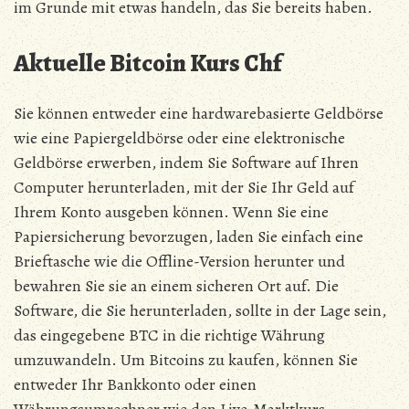
im Grunde mit etwas handeln, das Sie bereits haben.
Aktuelle Bitcoin Kurs Chf
Sie können entweder eine hardwarebasierte Geldbörse
wie eine Papiergeldbörse oder eine elektronische
Geldbörse erwerben, indem Sie Software auf Ihren
Computer herunterladen, mit der Sie Ihr Geld auf
Ihrem Konto ausgeben können. Wenn Sie eine
Papiersicherung bevorzugen, laden Sie einfach eine
Brieftasche wie die Offline-Version herunter und
bewahren Sie sie an einem sicheren Ort auf. Die
Software, die Sie herunterladen, sollte in der Lage sein,
das eingegebene BTC in die richtige Währung
umzuwandeln. Um Bitcoins zu kaufen, können Sie
entweder Ihr Bankkonto oder einen