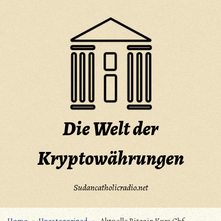
Skip
to
content
Die Welt der
Kryptowährungen
Sudancatholicradio.net