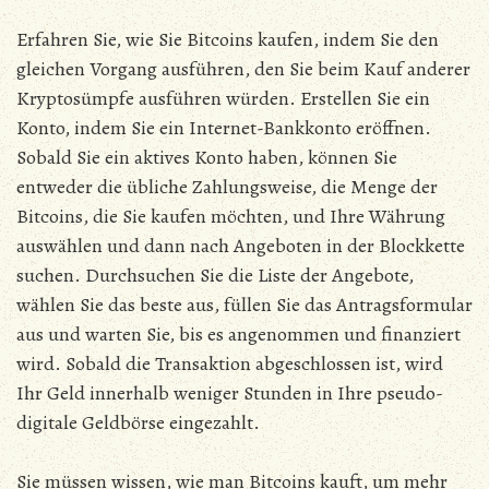
Erfahren Sie, wie Sie Bitcoins kaufen, indem Sie den
gleichen Vorgang ausführen, den Sie beim Kauf anderer
Kryptosümpfe ausführen würden. Erstellen Sie ein
Konto, indem Sie ein Internet-Bankkonto eröffnen.
Sobald Sie ein aktives Konto haben, können Sie
entweder die übliche Zahlungsweise, die Menge der
Bitcoins, die Sie kaufen möchten, und Ihre Währung
auswählen und dann nach Angeboten in der Blockkette
suchen. Durchsuchen Sie die Liste der Angebote,
wählen Sie das beste aus, füllen Sie das Antragsformular
aus und warten Sie, bis es angenommen und finanziert
wird. Sobald die Transaktion abgeschlossen ist, wird
Ihr Geld innerhalb weniger Stunden in Ihre pseudo-
digitale Geldbörse eingezahlt.
Sie müssen wissen, wie man Bitcoins kauft, um mehr