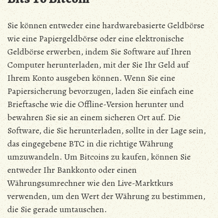
Sie können entweder eine hardwarebasierte Geldbörse
wie eine Papiergeldbörse oder eine elektronische
Geldbörse erwerben, indem Sie Software auf Ihren
Computer herunterladen, mit der Sie Ihr Geld auf
Ihrem Konto ausgeben können. Wenn Sie eine
Papiersicherung bevorzugen, laden Sie einfach eine
Brieftasche wie die Offline-Version herunter und
bewahren Sie sie an einem sicheren Ort auf. Die
Software, die Sie herunterladen, sollte in der Lage sein,
das eingegebene BTC in die richtige Währung
umzuwandeln. Um Bitcoins zu kaufen, können Sie
entweder Ihr Bankkonto oder einen
Währungsumrechner wie den Live-Marktkurs
verwenden, um den Wert der Währung zu bestimmen,
die Sie gerade umtauschen.