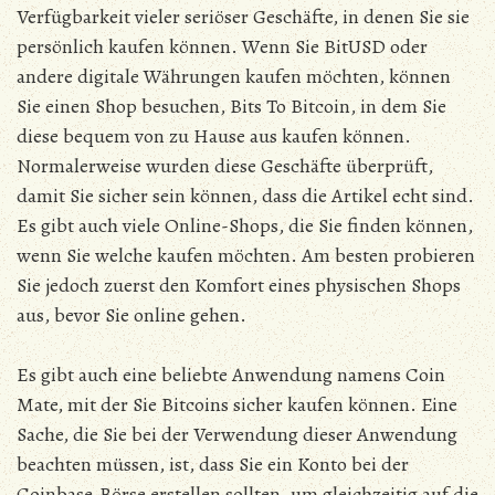
Verfügbarkeit vieler seriöser Geschäfte, in denen Sie sie
persönlich kaufen können. Wenn Sie BitUSD oder
andere digitale Währungen kaufen möchten, können
Sie einen Shop besuchen, Bits To Bitcoin, in dem Sie
diese bequem von zu Hause aus kaufen können.
Normalerweise wurden diese Geschäfte überprüft,
damit Sie sicher sein können, dass die Artikel echt sind.
Es gibt auch viele Online-Shops, die Sie finden können,
wenn Sie welche kaufen möchten. Am besten probieren
Sie jedoch zuerst den Komfort eines physischen Shops
aus, bevor Sie online gehen.
Es gibt auch eine beliebte Anwendung namens Coin
Mate, mit der Sie Bitcoins sicher kaufen können. Eine
Sache, die Sie bei der Verwendung dieser Anwendung
beachten müssen, ist, dass Sie ein Konto bei der
Coinbase-Börse erstellen sollten, um gleichzeitig auf die