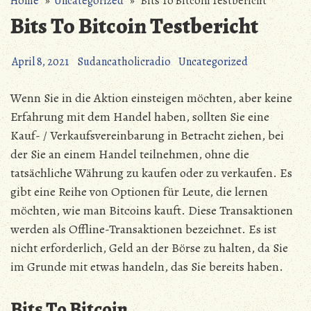
Home
»
Uncategorized
» Bits To Bitcoin Testbericht
Bits To Bitcoin Testbericht
April 8, 2021
Sudancatholicradio
Uncategorized
Wenn Sie in die Aktion einsteigen möchten, aber keine
Erfahrung mit dem Handel haben, sollten Sie eine
Kauf- / Verkaufsvereinbarung in Betracht ziehen, bei
der Sie an einem Handel teilnehmen, ohne die
tatsächliche Währung zu kaufen oder zu verkaufen. Es
gibt eine Reihe von Optionen für Leute, die lernen
möchten, wie man Bitcoins kauft. Diese Transaktionen
werden als Offline-Transaktionen bezeichnet. Es ist
nicht erforderlich, Geld an der Börse zu halten, da Sie
im Grunde mit etwas handeln, das Sie bereits haben.
Bits To Bitcoin