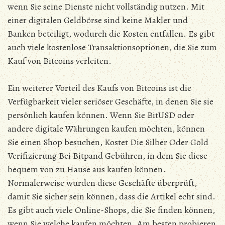
wenn Sie seine Dienste nicht vollständig nutzen. Mit
einer digitalen Geldbörse sind keine Makler und
Banken beteiligt, wodurch die Kosten entfallen. Es gibt
auch viele kostenlose Transaktionsoptionen, die Sie zum
Kauf von Bitcoins verleiten.
Ein weiterer Vorteil des Kaufs von Bitcoins ist die
Verfügbarkeit vieler seriöser Geschäfte, in denen Sie sie
persönlich kaufen können. Wenn Sie BitUSD oder
andere digitale Währungen kaufen möchten, können
Sie einen Shop besuchen, Kostet Die Silber Oder Gold
Verifizierung Bei Bitpand Gebühren, in dem Sie diese
bequem von zu Hause aus kaufen können.
Normalerweise wurden diese Geschäfte überprüft,
damit Sie sicher sein können, dass die Artikel echt sind.
Es gibt auch viele Online-Shops, die Sie finden können,
wenn Sie welche kaufen möchten. Am besten probieren