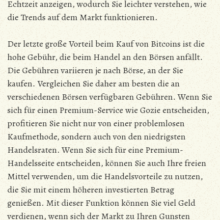
Echtzeit anzeigen, wodurch Sie leichter verstehen, wie
die Trends auf dem Markt funktionieren.
Der letzte große Vorteil beim Kauf von Bitcoins ist die
hohe Gebühr, die beim Handel an den Börsen anfällt.
Die Gebühren variieren je nach Börse, an der Sie
kaufen. Vergleichen Sie daher am besten die an
verschiedenen Börsen verfügbaren Gebühren. Wenn Sie
sich für einen Premium-Service wie Gozie entscheiden,
profitieren Sie nicht nur von einer problemlosen
Kaufmethode, sondern auch von den niedrigsten
Handelsraten. Wenn Sie sich für eine Premium-
Handelsseite entscheiden, können Sie auch Ihre freien
Mittel verwenden, um die Handelsvorteile zu nutzen,
die Sie mit einem höheren investierten Betrag
genießen. Mit dieser Funktion können Sie viel Geld
verdienen, wenn sich der Markt zu Ihren Gunsten