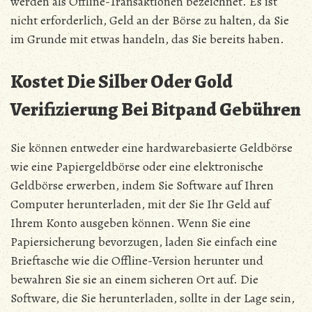
werden als Offline-Transaktionen bezeichnet. Es ist
nicht erforderlich, Geld an der Börse zu halten, da Sie
im Grunde mit etwas handeln, das Sie bereits haben.
Kostet Die Silber Oder Gold
Verifizierung Bei Bitpand Gebühren
Sie können entweder eine hardwarebasierte Geldbörse
wie eine Papiergeldbörse oder eine elektronische
Geldbörse erwerben, indem Sie Software auf Ihren
Computer herunterladen, mit der Sie Ihr Geld auf
Ihrem Konto ausgeben können. Wenn Sie eine
Papiersicherung bevorzugen, laden Sie einfach eine
Brieftasche wie die Offline-Version herunter und
bewahren Sie sie an einem sicheren Ort auf. Die
Software, die Sie herunterladen, sollte in der Lage sein,