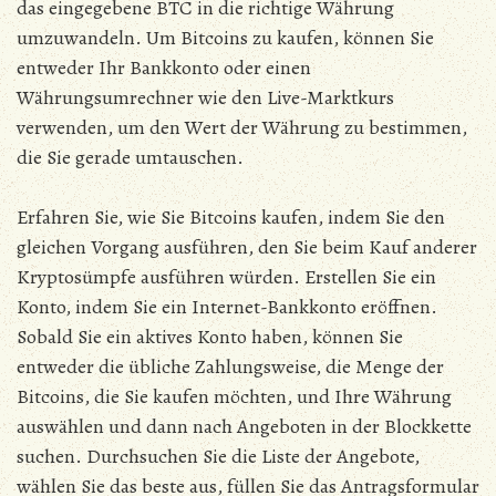
das eingegebene BTC in die richtige Währung
umzuwandeln. Um Bitcoins zu kaufen, können Sie
entweder Ihr Bankkonto oder einen
Währungsumrechner wie den Live-Marktkurs
verwenden, um den Wert der Währung zu bestimmen,
die Sie gerade umtauschen.
Erfahren Sie, wie Sie Bitcoins kaufen, indem Sie den
gleichen Vorgang ausführen, den Sie beim Kauf anderer
Kryptosümpfe ausführen würden. Erstellen Sie ein
Konto, indem Sie ein Internet-Bankkonto eröffnen.
Sobald Sie ein aktives Konto haben, können Sie
entweder die übliche Zahlungsweise, die Menge der
Bitcoins, die Sie kaufen möchten, und Ihre Währung
auswählen und dann nach Angeboten in der Blockkette
suchen. Durchsuchen Sie die Liste der Angebote,
wählen Sie das beste aus, füllen Sie das Antragsformular