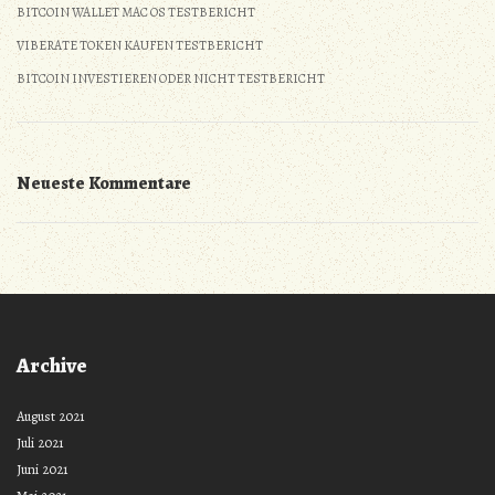
BITCOIN WALLET MAC OS TESTBERICHT
VIBERATE TOKEN KAUFEN TESTBERICHT
BITCOIN INVESTIEREN ODER NICHT TESTBERICHT
Neueste Kommentare
Archive
August 2021
Juli 2021
Juni 2021