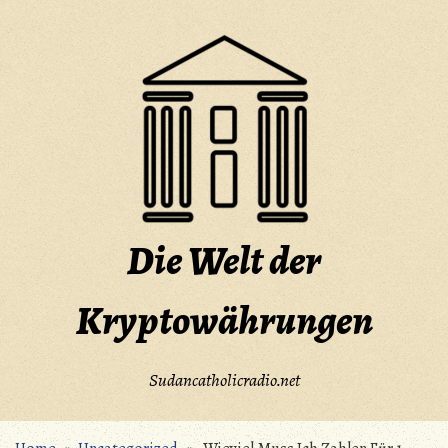
Skip
to
content
Die Welt der
Kryptowährungen
Sudancatholicradio.net