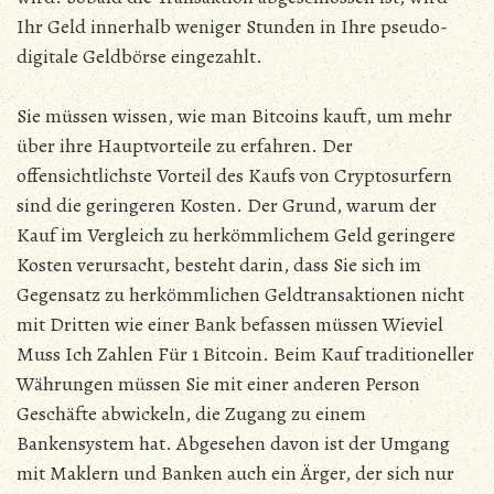
Ihr Geld innerhalb weniger Stunden in Ihre pseudo-
digitale Geldbörse eingezahlt.
Sie müssen wissen, wie man Bitcoins kauft, um mehr
über ihre Hauptvorteile zu erfahren. Der
offensichtlichste Vorteil des Kaufs von Cryptosurfern
sind die geringeren Kosten. Der Grund, warum der
Kauf im Vergleich zu herkömmlichem Geld geringere
Kosten verursacht, besteht darin, dass Sie sich im
Gegensatz zu herkömmlichen Geldtransaktionen nicht
mit Dritten wie einer Bank befassen müssen Wieviel
Muss Ich Zahlen Für 1 Bitcoin. Beim Kauf traditioneller
Währungen müssen Sie mit einer anderen Person
Geschäfte abwickeln, die Zugang zu einem
Bankensystem hat. Abgesehen davon ist der Umgang
mit Maklern und Banken auch ein Ärger, der sich nur