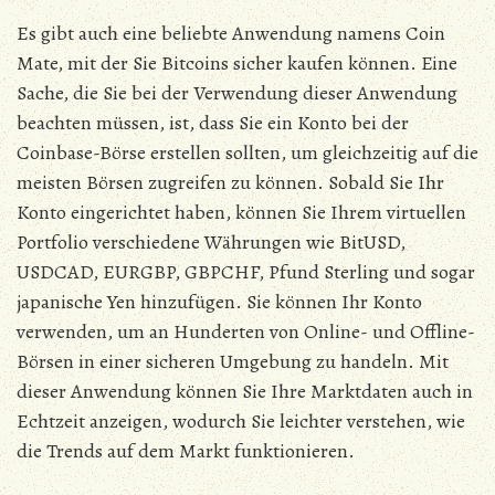
Es gibt auch eine beliebte Anwendung namens Coin
Mate, mit der Sie Bitcoins sicher kaufen können. Eine
Sache, die Sie bei der Verwendung dieser Anwendung
beachten müssen, ist, dass Sie ein Konto bei der
Coinbase-Börse erstellen sollten, um gleichzeitig auf die
meisten Börsen zugreifen zu können. Sobald Sie Ihr
Konto eingerichtet haben, können Sie Ihrem virtuellen
Portfolio verschiedene Währungen wie BitUSD,
USDCAD, EURGBP, GBPCHF, Pfund Sterling und sogar
japanische Yen hinzufügen. Sie können Ihr Konto
verwenden, um an Hunderten von Online- und Offline-
Börsen in einer sicheren Umgebung zu handeln. Mit
dieser Anwendung können Sie Ihre Marktdaten auch in
Echtzeit anzeigen, wodurch Sie leichter verstehen, wie
die Trends auf dem Markt funktionieren.