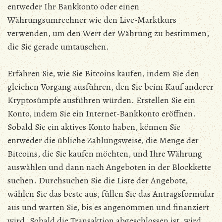
entweder Ihr Bankkonto oder einen
Währungsumrechner wie den Live-Marktkurs
verwenden, um den Wert der Währung zu bestimmen,
die Sie gerade umtauschen.
Erfahren Sie, wie Sie Bitcoins kaufen, indem Sie den
gleichen Vorgang ausführen, den Sie beim Kauf anderer
Kryptosümpfe ausführen würden. Erstellen Sie ein
Konto, indem Sie ein Internet-Bankkonto eröffnen.
Sobald Sie ein aktives Konto haben, können Sie
entweder die übliche Zahlungsweise, die Menge der
Bitcoins, die Sie kaufen möchten, und Ihre Währung
auswählen und dann nach Angeboten in der Blockkette
suchen. Durchsuchen Sie die Liste der Angebote,
wählen Sie das beste aus, füllen Sie das Antragsformular
aus und warten Sie, bis es angenommen und finanziert
wird. Sobald die Transaktion abgeschlossen ist, wird