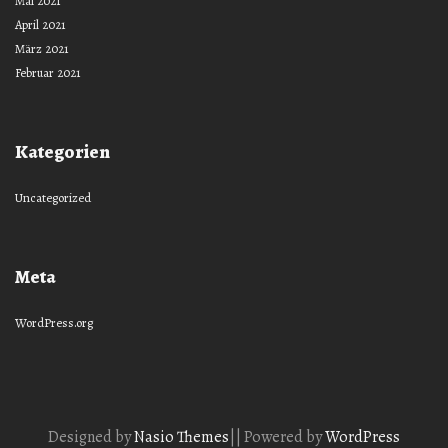
Mai 2021
April 2021
März 2021
Februar 2021
Kategorien
Uncategorized
Meta
WordPress.org
Designed by
Nasio Themes
||
Powered by
WordPress