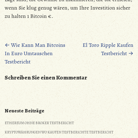
wenn Sie klug genug wären, um Ihre Investition sicher
zu halten 1 Bitcoin €.
Posts
←
Wie Kann Man Bitcoins
El Toro Ripple Kaufen
In Euro Umtauschen
Testbericht
→
navigation
Testbericht
Schreiben Sie einen Kommentar
Neueste Beiträge
ETHEREUM OHNE BROKER TESTBERICHT
KRYPTOWÄHRUNGEN WO KAUFEN TESTBERICHTE TESTBERICHT