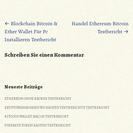
Posts
←
Blockchain Bitcoin &
Handel Ethereum Bitcoin
Ether Wallet Für Pc
Testbericht
→
navigation
Installieren Testbericht
Schreiben Sie einen Kommentar
Neueste Beiträge
ETHEREUM OHNE BROKER TESTBERICHT
KRYPTOWÄHRUNGEN WO KAUFEN TESTBERICHTE TESTBERICHT
BITCOIN WALLET MAC OS TESTBERICHT
VIBERATE TOKEN KAUFEN TESTBERICHT