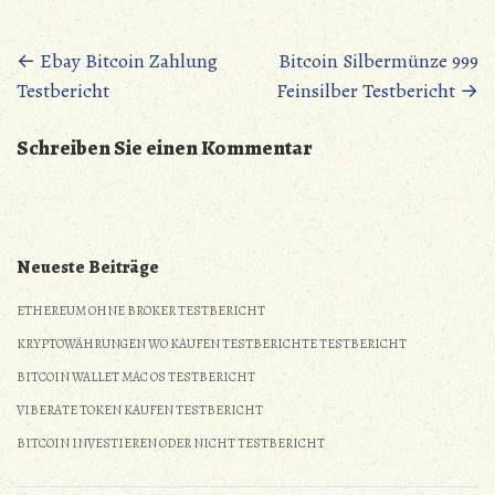
Posts
←
Ebay Bitcoin Zahlung
Bitcoin Silbermünze 999
Testbericht
Feinsilber Testbericht
→
navigation
Schreiben Sie einen Kommentar
Neueste Beiträge
ETHEREUM OHNE BROKER TESTBERICHT
KRYPTOWÄHRUNGEN WO KAUFEN TESTBERICHTE TESTBERICHT
BITCOIN WALLET MAC OS TESTBERICHT
VIBERATE TOKEN KAUFEN TESTBERICHT
BITCOIN INVESTIEREN ODER NICHT TESTBERICHT