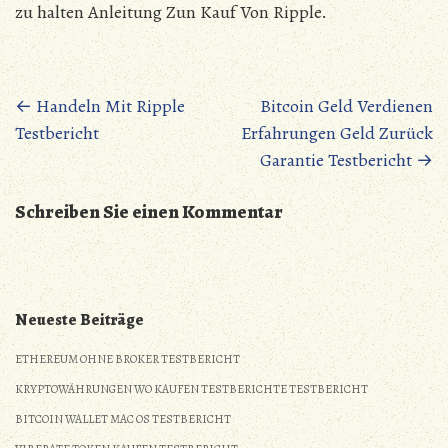
zu halten Anleitung Zun Kauf Von Ripple.
Posts
←
Handeln Mit Ripple
Bitcoin Geld Verdienen
Testbericht
Erfahrungen Geld Zurück
navigation
Garantie Testbericht
→
Schreiben Sie einen Kommentar
Neueste Beiträge
ETHEREUM OHNE BROKER TESTBERICHT
KRYPTOWÄHRUNGEN WO KAUFEN TESTBERICHTE TESTBERICHT
BITCOIN WALLET MAC OS TESTBERICHT