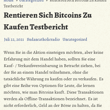
Home
»
Uncategorized
» Rentieren Sich Bitcoins Zu Kaufen
Testbericht
Rentieren Sich Bitcoins Zu
Kaufen Testbericht
Juli 22, 2021
Sudancatholicradio
Uncategorized
Wenn Sie in die Aktion einsteigen möchten, aber keine
Erfahrung mit dem Handel haben, sollten Sie eine
Kauf- / Verkaufsvereinbarung in Betracht ziehen, bei
der Sie an einem Handel teilnehmen, ohne die
tatsächliche Währung zu kaufen oder zu verkaufen. Es
gibt eine Reihe von Optionen für Leute, die lernen
möchten, wie man Bitcoins kauft. Diese Transaktionen
werden als Offline-Transaktionen bezeichnet. Es ist
nicht erforderlich, Geld an der Börse zu halten, da Sie