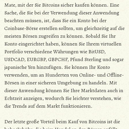
Mate, mit der Sie Bitcoins sicher kaufen können. Eine
Sache, die Sie bei der Verwendung dieser Anwendung
beachten müssen, ist, dass Sie ein Konto bei der
Coinbase-Börse erstellen sollten, um gleichzeitig auf die
meisten Börsen zugreifen zu können. Sobald Sie Ihr
Konto eingerichtet haben, können Sie Ihrem virtuellen
Portfolio verschiedene Währungen wie BitUSD,
USDCAD, EURGBP, GBPCHF, Pfund Sterling und sogar
japanische Yen hinzufügen. Sie können Ihr Konto
verwenden, um an Hunderten von Online- und Offline-
Börsen in einer sicheren Umgebung zu handeln. Mit
dieser Anwendung können Sie Ihre Marktdaten auch in
Echtzeit anzeigen, wodurch Sie leichter verstehen, wie
die Trends auf dem Markt funktionieren.
Der letzte große Vorteil beim Kauf von Bitcoins ist die