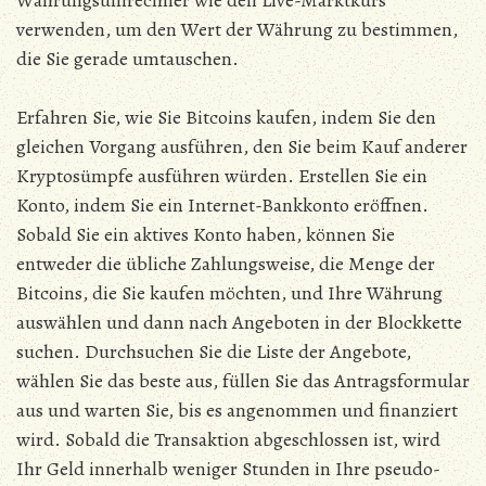
Währungsumrechner wie den Live-Marktkurs
verwenden, um den Wert der Währung zu bestimmen,
die Sie gerade umtauschen.
Erfahren Sie, wie Sie Bitcoins kaufen, indem Sie den
gleichen Vorgang ausführen, den Sie beim Kauf anderer
Kryptosümpfe ausführen würden. Erstellen Sie ein
Konto, indem Sie ein Internet-Bankkonto eröffnen.
Sobald Sie ein aktives Konto haben, können Sie
entweder die übliche Zahlungsweise, die Menge der
Bitcoins, die Sie kaufen möchten, und Ihre Währung
auswählen und dann nach Angeboten in der Blockkette
suchen. Durchsuchen Sie die Liste der Angebote,
wählen Sie das beste aus, füllen Sie das Antragsformular
aus und warten Sie, bis es angenommen und finanziert
wird. Sobald die Transaktion abgeschlossen ist, wird
Ihr Geld innerhalb weniger Stunden in Ihre pseudo-