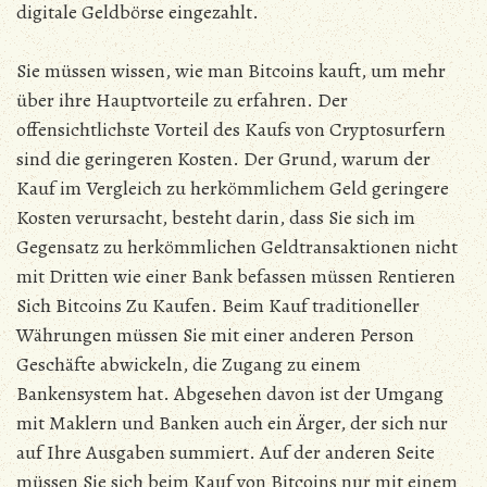
digitale Geldbörse eingezahlt.
Sie müssen wissen, wie man Bitcoins kauft, um mehr
über ihre Hauptvorteile zu erfahren. Der
offensichtlichste Vorteil des Kaufs von Cryptosurfern
sind die geringeren Kosten. Der Grund, warum der
Kauf im Vergleich zu herkömmlichem Geld geringere
Kosten verursacht, besteht darin, dass Sie sich im
Gegensatz zu herkömmlichen Geldtransaktionen nicht
mit Dritten wie einer Bank befassen müssen Rentieren
Sich Bitcoins Zu Kaufen. Beim Kauf traditioneller
Währungen müssen Sie mit einer anderen Person
Geschäfte abwickeln, die Zugang zu einem
Bankensystem hat. Abgesehen davon ist der Umgang
mit Maklern und Banken auch ein Ärger, der sich nur
auf Ihre Ausgaben summiert. Auf der anderen Seite
müssen Sie sich beim Kauf von Bitcoins nur mit einem