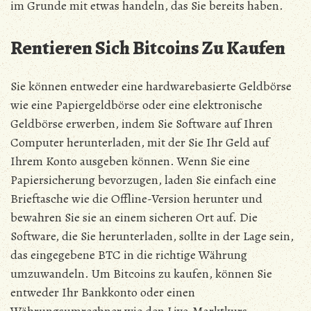
im Grunde mit etwas handeln, das Sie bereits haben.
Rentieren Sich Bitcoins Zu Kaufen
Sie können entweder eine hardwarebasierte Geldbörse
wie eine Papiergeldbörse oder eine elektronische
Geldbörse erwerben, indem Sie Software auf Ihren
Computer herunterladen, mit der Sie Ihr Geld auf
Ihrem Konto ausgeben können. Wenn Sie eine
Papiersicherung bevorzugen, laden Sie einfach eine
Brieftasche wie die Offline-Version herunter und
bewahren Sie sie an einem sicheren Ort auf. Die
Software, die Sie herunterladen, sollte in der Lage sein,
das eingegebene BTC in die richtige Währung
umzuwandeln. Um Bitcoins zu kaufen, können Sie
entweder Ihr Bankkonto oder einen