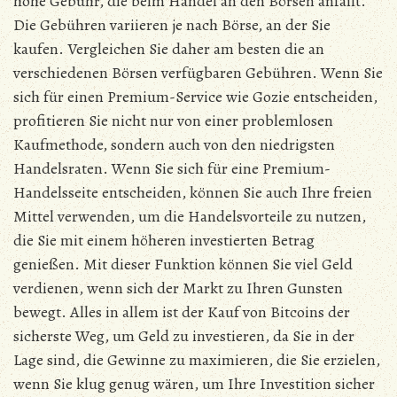
hohe Gebühr, die beim Handel an den Börsen anfällt.
Die Gebühren variieren je nach Börse, an der Sie
kaufen. Vergleichen Sie daher am besten die an
verschiedenen Börsen verfügbaren Gebühren. Wenn Sie
sich für einen Premium-Service wie Gozie entscheiden,
profitieren Sie nicht nur von einer problemlosen
Kaufmethode, sondern auch von den niedrigsten
Handelsraten. Wenn Sie sich für eine Premium-
Handelsseite entscheiden, können Sie auch Ihre freien
Mittel verwenden, um die Handelsvorteile zu nutzen,
die Sie mit einem höheren investierten Betrag
genießen. Mit dieser Funktion können Sie viel Geld
verdienen, wenn sich der Markt zu Ihren Gunsten
bewegt. Alles in allem ist der Kauf von Bitcoins der
sicherste Weg, um Geld zu investieren, da Sie in der
Lage sind, die Gewinne zu maximieren, die Sie erzielen,
wenn Sie klug genug wären, um Ihre Investition sicher