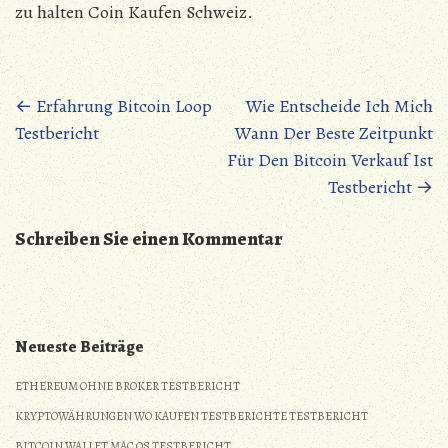
zu halten Coin Kaufen Schweiz.
Posts
←
Erfahrung Bitcoin Loop
Wie Entscheide Ich Mich
Testbericht
Wann Der Beste Zeitpunkt
navigation
Für Den Bitcoin Verkauf Ist
Testbericht
→
Schreiben Sie einen Kommentar
Neueste Beiträge
ETHEREUM OHNE BROKER TESTBERICHT
KRYPTOWÄHRUNGEN WO KAUFEN TESTBERICHTE TESTBERICHT
BITCOIN WALLET MAC OS TESTBERICHT