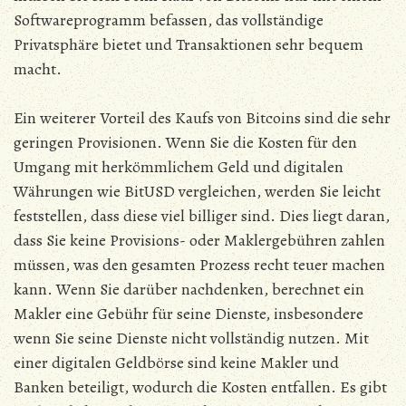
Softwareprogramm befassen, das vollständige
Privatsphäre bietet und Transaktionen sehr bequem
macht.
Ein weiterer Vorteil des Kaufs von Bitcoins sind die sehr
geringen Provisionen. Wenn Sie die Kosten für den
Umgang mit herkömmlichem Geld und digitalen
Währungen wie BitUSD vergleichen, werden Sie leicht
feststellen, dass diese viel billiger sind. Dies liegt daran,
dass Sie keine Provisions- oder Maklergebühren zahlen
müssen, was den gesamten Prozess recht teuer machen
kann. Wenn Sie darüber nachdenken, berechnet ein
Makler eine Gebühr für seine Dienste, insbesondere
wenn Sie seine Dienste nicht vollständig nutzen. Mit
einer digitalen Geldbörse sind keine Makler und
Banken beteiligt, wodurch die Kosten entfallen. Es gibt