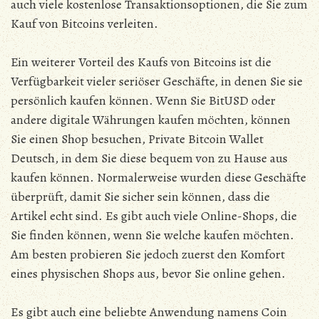
auch viele kostenlose Transaktionsoptionen, die Sie zum
Kauf von Bitcoins verleiten.
Ein weiterer Vorteil des Kaufs von Bitcoins ist die
Verfügbarkeit vieler seriöser Geschäfte, in denen Sie sie
persönlich kaufen können. Wenn Sie BitUSD oder
andere digitale Währungen kaufen möchten, können
Sie einen Shop besuchen, Private Bitcoin Wallet
Deutsch, in dem Sie diese bequem von zu Hause aus
kaufen können. Normalerweise wurden diese Geschäfte
überprüft, damit Sie sicher sein können, dass die
Artikel echt sind. Es gibt auch viele Online-Shops, die
Sie finden können, wenn Sie welche kaufen möchten.
Am besten probieren Sie jedoch zuerst den Komfort
eines physischen Shops aus, bevor Sie online gehen.
Es gibt auch eine beliebte Anwendung namens Coin