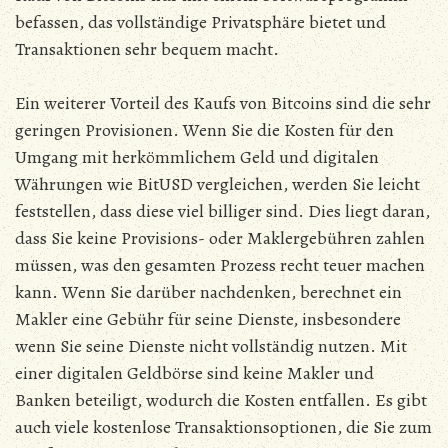
befassen, das vollständige Privatsphäre bietet und
Transaktionen sehr bequem macht.
Ein weiterer Vorteil des Kaufs von Bitcoins sind die sehr
geringen Provisionen. Wenn Sie die Kosten für den
Umgang mit herkömmlichem Geld und digitalen
Währungen wie BitUSD vergleichen, werden Sie leicht
feststellen, dass diese viel billiger sind. Dies liegt daran,
dass Sie keine Provisions- oder Maklergebühren zahlen
müssen, was den gesamten Prozess recht teuer machen
kann. Wenn Sie darüber nachdenken, berechnet ein
Makler eine Gebühr für seine Dienste, insbesondere
wenn Sie seine Dienste nicht vollständig nutzen. Mit
einer digitalen Geldbörse sind keine Makler und
Banken beteiligt, wodurch die Kosten entfallen. Es gibt
auch viele kostenlose Transaktionsoptionen, die Sie zum