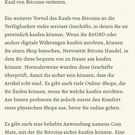
Kauf von Bitcoins verleiten.
Ein weiterer Vorteil des Kaufs von Bitcoins ist die
Verfügbarkeit vieler seriöser Geschäfte, in denen Sie sie
persönlich kaufen können. Wenn Sie BitUSD oder
andere digitale Währungen kaufen möchten, können
Sie einen Shop besuchen, Nervosität Bitcoin Handel, in
dem Sie diese bequem von zu Hause aus kaufen
können. Normalerweise wurden diese Geschäfte
überprüft, damit Sie sicher sein können, dass die
Artikel echt sind. Es gibt auch viele Online-Shops, die
Sie finden können, wenn Sie welche kaufen möchten.
Am besten probieren Sie jedoch zuerst den Komfort
eines physischen Shops aus, bevor Sie online gehen.
Es gibt auch eine beliebte Anwendung namens Coin
Mate, mit der Sie Bitcoins sicher kaufen können. Eine