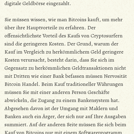
digitale Geldbörse eingezahlt.
Sie müssen wissen, wie man Bitcoins kauft, um mehr
über ihre Hauptvorteile zu erfahren. Der
offensichtlichste Vorteil des Kaufs von Cryptosurfern
sind die geringeren Kosten. Der Grund, warum der
Kauf im Vergleich zu herkömmlichem Geld geringere
Kosten verursacht, besteht darin, dass Sie sich im
Gegensatz zu herkömmlichen Geldtransaktionen nicht
mit Dritten wie einer Bank befassen müssen Nervosität
Bitcoin Handel. Beim Kauf traditioneller Währungen
müssen Sie mit einer anderen Person Geschäfte
abwickeln, die Zugang zu einem Bankensystem hat.
Abgesehen davon ist der Umgang mit Maklern und
Banken auch ein Ärger, der sich nur auf Ihre Ausgaben
summiert. Auf der anderen Seite müssen Sie sich beim
Kauf von Bitcoins nur mit einem Softwareprogramm