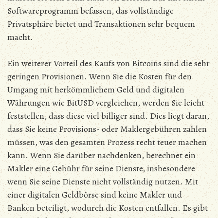
Softwareprogramm befassen, das vollständige
Privatsphäre bietet und Transaktionen sehr bequem
macht.
Ein weiterer Vorteil des Kaufs von Bitcoins sind die sehr
geringen Provisionen. Wenn Sie die Kosten für den
Umgang mit herkömmlichem Geld und digitalen
Währungen wie BitUSD vergleichen, werden Sie leicht
feststellen, dass diese viel billiger sind. Dies liegt daran,
dass Sie keine Provisions- oder Maklergebühren zahlen
müssen, was den gesamten Prozess recht teuer machen
kann. Wenn Sie darüber nachdenken, berechnet ein
Makler eine Gebühr für seine Dienste, insbesondere
wenn Sie seine Dienste nicht vollständig nutzen. Mit
einer digitalen Geldbörse sind keine Makler und
Banken beteiligt, wodurch die Kosten entfallen. Es gibt