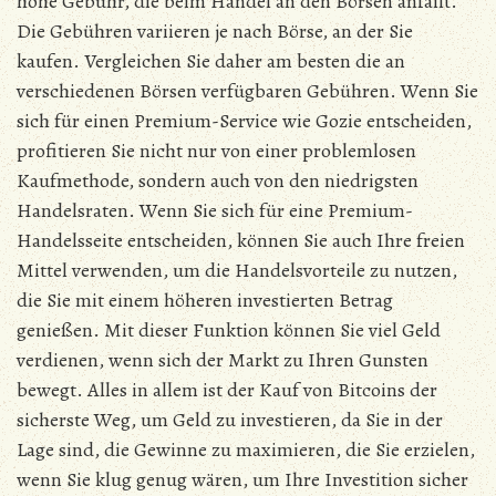
hohe Gebühr, die beim Handel an den Börsen anfällt.
Die Gebühren variieren je nach Börse, an der Sie
kaufen. Vergleichen Sie daher am besten die an
verschiedenen Börsen verfügbaren Gebühren. Wenn Sie
sich für einen Premium-Service wie Gozie entscheiden,
profitieren Sie nicht nur von einer problemlosen
Kaufmethode, sondern auch von den niedrigsten
Handelsraten. Wenn Sie sich für eine Premium-
Handelsseite entscheiden, können Sie auch Ihre freien
Mittel verwenden, um die Handelsvorteile zu nutzen,
die Sie mit einem höheren investierten Betrag
genießen. Mit dieser Funktion können Sie viel Geld
verdienen, wenn sich der Markt zu Ihren Gunsten
bewegt. Alles in allem ist der Kauf von Bitcoins der
sicherste Weg, um Geld zu investieren, da Sie in der
Lage sind, die Gewinne zu maximieren, die Sie erzielen,
wenn Sie klug genug wären, um Ihre Investition sicher