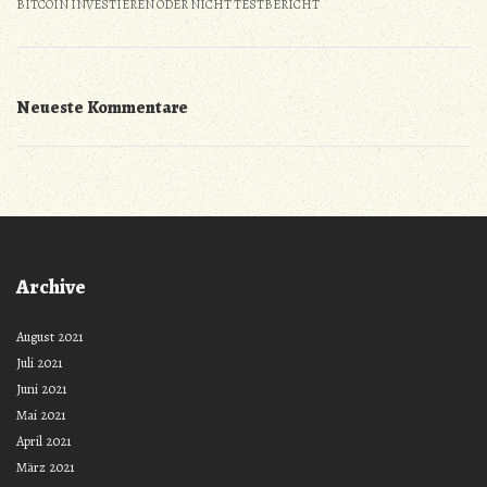
BITCOIN INVESTIEREN ODER NICHT TESTBERICHT
Neueste Kommentare
Archive
August 2021
Juli 2021
Juni 2021
Mai 2021
April 2021
März 2021