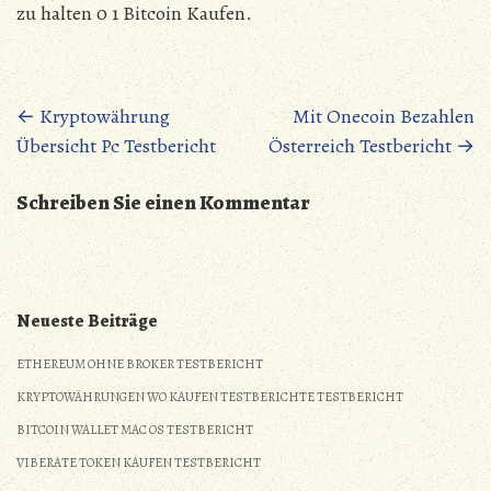
zu halten 0 1 Bitcoin Kaufen.
Posts
←
Kryptowährung
Mit Onecoin Bezahlen
Übersicht Pc Testbericht
Österreich Testbericht
→
navigation
Schreiben Sie einen Kommentar
Neueste Beiträge
ETHEREUM OHNE BROKER TESTBERICHT
KRYPTOWÄHRUNGEN WO KAUFEN TESTBERICHTE TESTBERICHT
BITCOIN WALLET MAC OS TESTBERICHT
VIBERATE TOKEN KAUFEN TESTBERICHT