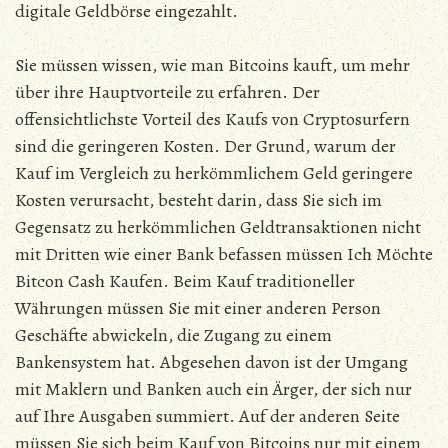
digitale Geldbörse eingezahlt.
Sie müssen wissen, wie man Bitcoins kauft, um mehr
über ihre Hauptvorteile zu erfahren. Der
offensichtlichste Vorteil des Kaufs von Cryptosurfern
sind die geringeren Kosten. Der Grund, warum der
Kauf im Vergleich zu herkömmlichem Geld geringere
Kosten verursacht, besteht darin, dass Sie sich im
Gegensatz zu herkömmlichen Geldtransaktionen nicht
mit Dritten wie einer Bank befassen müssen Ich Möchte
Bitcon Cash Kaufen. Beim Kauf traditioneller
Währungen müssen Sie mit einer anderen Person
Geschäfte abwickeln, die Zugang zu einem
Bankensystem hat. Abgesehen davon ist der Umgang
mit Maklern und Banken auch ein Ärger, der sich nur
auf Ihre Ausgaben summiert. Auf der anderen Seite
müssen Sie sich beim Kauf von Bitcoins nur mit einem