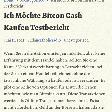
Home
»
Uncategorized
» Ich Möchte Bitcon Cash Kaufen
Testbericht
Ich Möchte Bitcon Cash
Kaufen Testbericht
Juni 11, 2021
Sudancatholicradio
Uncategorized
Wenn Sie in die Aktion einsteigen möchten, aber keine
Erfahrung mit dem Handel haben, sollten Sie eine
Kauf- / Verkaufsvereinbarung in Betracht ziehen, bei
der Sie an einem Handel teilnehmen, ohne die
tatsächliche Währung zu kaufen oder zu verkaufen. Es
gibt eine Reihe von Optionen für Leute, die lernen
möchten, wie man Bitcoins kauft. Diese Transaktionen
werden als Offline-Transaktionen bezeichnet. Es ist
nicht erforderlich, Geld an der Börse zu halten, da Sie