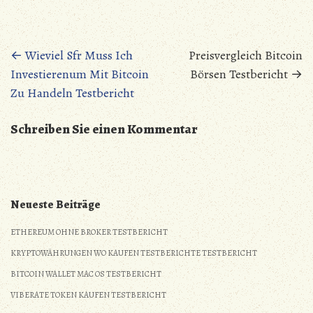
Posts
←
Wieviel Sfr Muss Ich
Preisvergleich Bitcoin
Investierenum Mit Bitcoin
Börsen Testbericht
→
navigation
Zu Handeln Testbericht
Schreiben Sie einen Kommentar
Neueste Beiträge
ETHEREUM OHNE BROKER TESTBERICHT
KRYPTOWÄHRUNGEN WO KAUFEN TESTBERICHTE TESTBERICHT
BITCOIN WALLET MAC OS TESTBERICHT
VIBERATE TOKEN KAUFEN TESTBERICHT