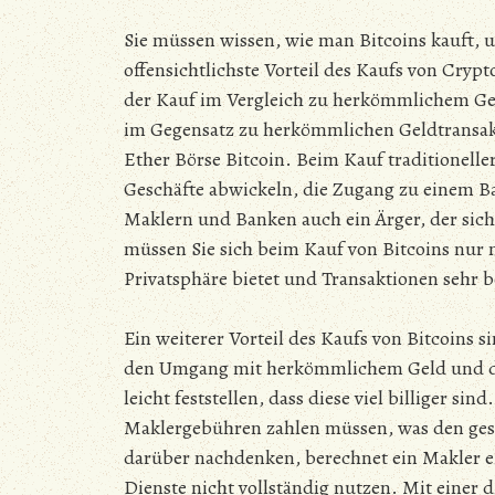
Sie müssen wissen, wie man Bitcoins kauft, 
offensichtlichste Vorteil des Kaufs von Cry
der Kauf im Vergleich zu herkömmlichem Geld
im Gegensatz zu herkömmlichen Geldtransakt
Ether Börse Bitcoin. Beim Kauf traditionell
Geschäfte abwickeln, die Zugang zu einem B
Maklern und Banken auch ein Ärger, der sich
müssen Sie sich beim Kauf von Bitcoins nur
Privatsphäre bietet und Transaktionen sehr
Ein weiterer Vorteil des Kaufs von Bitcoins s
den Umgang mit herkömmlichem Geld und di
leicht feststellen, dass diese viel billiger sin
Maklergebühren zahlen müssen, was den ges
darüber nachdenken, berechnet ein Makler ei
Dienste nicht vollständig nutzen. Mit einer 