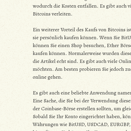
wodurch die Kosten entfallen. Es gibt auch v
Bitcoins verleiten.
Ein weiterer Vorteil des Kaufs von Bitcoins is
sie persönlich kaufen können. Wenn Sie Bit
können Sie einen Shop besuchen, Ether Börse
kaufen können. Normalerweise wurden diese G
die Artikel echt sind. Es gibt auch viele On
möchten. Am besten probieren Sie jedoch zue
online gehen.
Es gibt auch eine beliebte Anwendung namens
Eine Sache, die Sie bei der Verwendung dies
der Coinbase-Börse erstellen sollten, um gle
Sobald Sie Ihr Konto eingerichtet haben, kön
Währungen wie BitUSD, USDCAD, EURGBP, GB