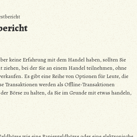
estbericht
bericht
aber keine Erfahrung mit dem Handel haben, sollten Sie
ht ziehen, bei der Sie an einem Handel teilnehmen, ohne
erkaufen. Es gibt eine Reihe von Optionen für Leute, die
se Transaktionen werden als Offline-Transaktionen
n der Börse zu halten, da Sie im Grunde mit etwas handeln,
eldbörse wie eine Papiergeldbörse oder eine elektronische