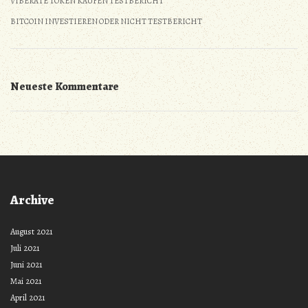
VIBERATE TOKEN KAUFEN TESTBERICHT
BITCOIN INVESTIEREN ODER NICHT TESTBERICHT
Neueste Kommentare
Archive
August 2021
Juli 2021
Juni 2021
Mai 2021
April 2021