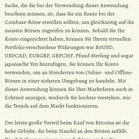
Sache, die Sie bei der Verwendung dieser Anwendung
beachten müssen, ist, dass Sie ein Konto bei der
Coinbase-Börse erstellen sollten, um gleichzeitig auf die
meisten Börsen zugreifen zu können. Sobald Sie Ihr
Konto eingerichtet haben, können Sie Ihrem virtuellen
Portfolio verschiedene Währungen wie BitUSD,
USDCAD, EURGBP, GBPCHF, Pfund Sterling und sogar
japanische Yen hinzufügen. Sie können Ihr Konto
verwenden, um an Hunderten von Online- und Offline-
Börsen in einer sicheren Umgebung zu handeln. Mit
dieser Anwendung können Sie Ihre Marktdaten auch in
Echtzeit anzeigen, wodurch Sie leichter verstehen, wie
die Trends auf dem Markt funktionieren.
Der letzte große Vorteil beim Kauf von Bitcoins ist die
hohe Gebühr, die beim Handel an den Börsen anfällt.