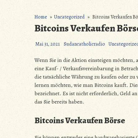
Home
»
Uncategorized
» Bitcoins Verkaufen Bö
Bitcoins Verkaufen Börs
Mai 31, 2021
Sudancatholicradio
Uncategorize
Wenn Sie in die Aktion einsteigen möchten, 
eine Kauf- / Verkaufsvereinbarung in Betrac
die tatsächliche Währung zu kaufen oder zu v
lernen möchten, wie man Bitcoins kauft. Die
bezeichnet. Es ist nicht erforderlich, Geld a
das Sie bereits haben.
Bitcoins Verkaufen Börse
Sie können entweder eine hardwarebasierte G