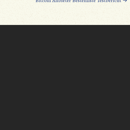
Bitcoin Anbieter Bestenliste Testbericht
→