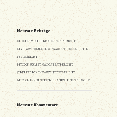
Neueste Beiträge
ETHEREUM OHNE BROKER TESTBERICHT
KRYPTOWÄHRUNGEN WO KAUFEN TESTBERICHTE
TESTBERICHT
BITCOIN WALLET MAC OS TESTBERICHT
VIBERATE TOKEN KAUFEN TESTBERICHT
BITCOIN INVESTIEREN ODER NICHT TESTBERICHT
Neueste Kommentare