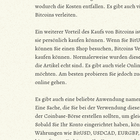
wodurch die Kosten entfallen. Es gibt auch v
Bitcoins verleiten.
Ein weiterer Vorteil des Kaufs von Bitcoins is
sie persönlich kaufen können. Wenn Sie Bit
können Sie einen Shop besuchen, Bitcoins V
kaufen können. Normalerweise wurden diese G
die Artikel echt sind. Es gibt auch viele On
möchten. Am besten probieren Sie jedoch zue
online gehen.
Es gibt auch eine beliebte Anwendung namens
Eine Sache, die Sie bei der Verwendung dies
der Coinbase-Börse erstellen sollten, um gle
Sobald Sie Ihr Konto eingerichtet haben, kön
Währungen wie BitUSD, USDCAD, EURGBP, GB