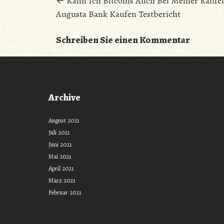
Posts
←
Kann Ich Bitcoins Auch Bei Meiner Raiffe
Augusta Bank Kaufen Testbericht
navigation
Schreiben Sie einen Kommentar
Archive
August 2021
Juli 2021
Juni 2021
Mai 2021
April 2021
März 2021
Februar 2021