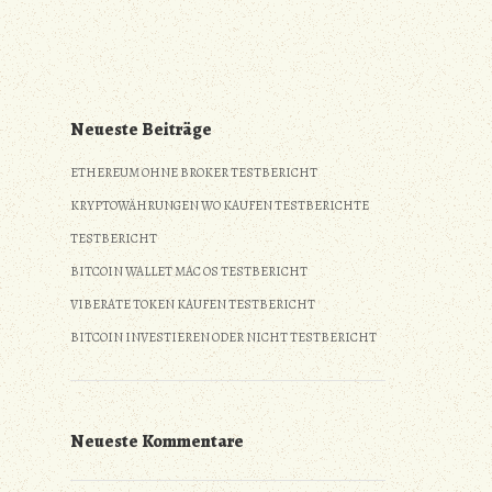
Neueste Beiträge
ETHEREUM OHNE BROKER TESTBERICHT
KRYPTOWÄHRUNGEN WO KAUFEN TESTBERICHTE
TESTBERICHT
BITCOIN WALLET MAC OS TESTBERICHT
VIBERATE TOKEN KAUFEN TESTBERICHT
BITCOIN INVESTIEREN ODER NICHT TESTBERICHT
Neueste Kommentare