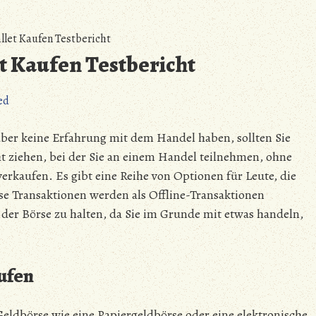
let Kaufen Testbericht
t Kaufen Testbericht
ed
aber keine Erfahrung mit dem Handel haben, sollten Sie
ht ziehen, bei der Sie an einem Handel teilnehmen, ohne
erkaufen. Es gibt eine Reihe von Optionen für Leute, die
se Transaktionen werden als Offline-Transaktionen
n der Börse zu halten, da Sie im Grunde mit etwas handeln,
ufen
eldbörse wie eine Papiergeldbörse oder eine elektronische