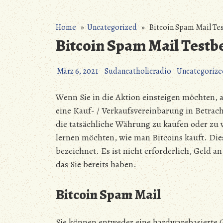
Home
»
Uncategorized
» Bitcoin Spam Mail Tes
Bitcoin Spam Mail Testb
März 6, 2021
Sudancatholicradio
Uncategorize
Wenn Sie in die Aktion einsteigen möchten, 
eine Kauf- / Verkaufsvereinbarung in Betrac
die tatsächliche Währung zu kaufen oder zu v
lernen möchten, wie man Bitcoins kauft. Die
bezeichnet. Es ist nicht erforderlich, Geld a
das Sie bereits haben.
Bitcoin Spam Mail
Sie können entweder eine hardwarebasierte G