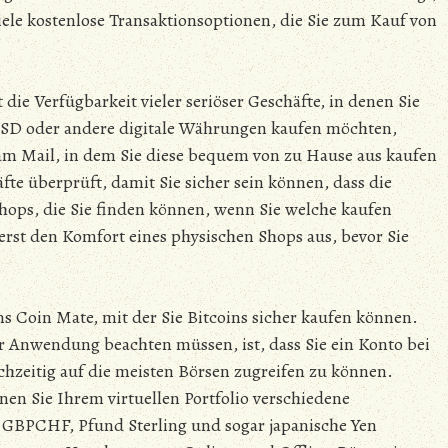
iele kostenlose Transaktionsoptionen, die Sie zum Kauf von
t die Verfügbarkeit vieler seriöser Geschäfte, in denen Sie
USD oder andere digitale Währungen kaufen möchten,
am Mail, in dem Sie diese bequem von zu Hause aus kaufen
e überprüft, damit Sie sicher sein können, dass die
-Shops, die Sie finden können, wenn Sie welche kaufen
rst den Komfort eines physischen Shops aus, bevor Sie
 Coin Mate, mit der Sie Bitcoins sicher kaufen können.
er Anwendung beachten müssen, ist, dass Sie ein Konto bei
ichzeitig auf die meisten Börsen zugreifen zu können.
nen Sie Ihrem virtuellen Portfolio verschiedene
PCHF, Pfund Sterling und sogar japanische Yen