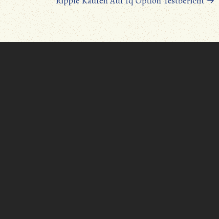
Ripple Kaufen Auf Iq Option Testbericht
→