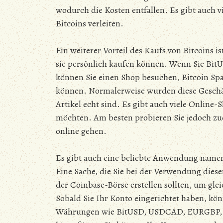
wodurch die Kosten entfallen. Es gibt auch v
Bitcoins verleiten.
Ein weiterer Vorteil des Kaufs von Bitcoins is
sie persönlich kaufen können. Wenn Sie Bit
können Sie einen Shop besuchen, Bitcoin Sp
können. Normalerweise wurden diese Geschäft
Artikel echt sind. Es gibt auch viele Online
möchten. Am besten probieren Sie jedoch zue
online gehen.
Es gibt auch eine beliebte Anwendung namens
Eine Sache, die Sie bei der Verwendung dies
der Coinbase-Börse erstellen sollten, um gle
Sobald Sie Ihr Konto eingerichtet haben, kön
Währungen wie BitUSD, USDCAD, EURGBP, GB