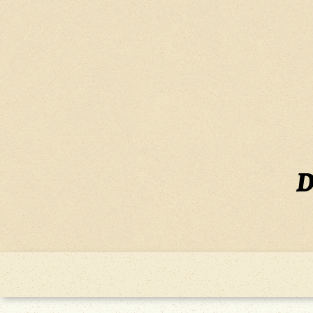
Skip
to
content
D