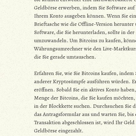
Geldbörse erwerben, indem Sie Software auf 
Ihrem Konto ausgeben können. Wenn Sie eine
Brieftasche wie die Offline-Version herunter
Software, die Sie herunterladen, sollte in de
umzuwandeln. Um Bitcoins zu kaufen, könne
Währungsumrechner wie den Live-Marktkur
die Sie gerade umtauschen.
Erfahren Sie, wie Sie Bitcoins kaufen, indem
anderer Kryptosümpfe ausführen würden. Ers
eröffnen. Sobald Sie ein aktives Konto haben
Menge der Bitcoins, die Sie kaufen möchte
in der Blockkette suchen. Durchsuchen Sie die
das Antragsformular aus und warten Sie, bis
Transaktion abgeschlossen ist, wird Ihr Geld
Geldbörse eingezahlt.