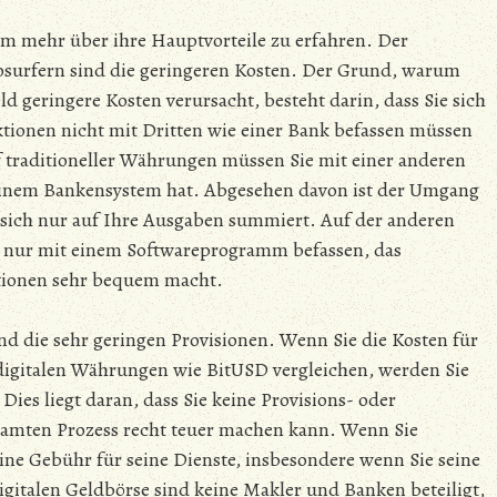
um mehr über ihre Hauptvorteile zu erfahren. Der
ptosurfern sind die geringeren Kosten. Der Grund, warum
 geringere Kosten verursacht, besteht darin, dass Sie sich
ionen nicht mit Dritten wie einer Bank befassen müssen
traditioneller Währungen müssen Sie mit einer anderen
einem Bankensystem hat. Abgesehen davon ist der Umgang
 sich nur auf Ihre Ausgaben summiert. Auf der anderen
ns nur mit einem Softwareprogramm befassen, das
ktionen sehr bequem macht.
ind die sehr geringen Provisionen. Wenn Sie die Kosten für
gitalen Währungen wie BitUSD vergleichen, werden Sie
d. Dies liegt daran, dass Sie keine Provisions- oder
amten Prozess recht teuer machen kann. Wenn Sie
ne Gebühr für seine Dienste, insbesondere wenn Sie seine
digitalen Geldbörse sind keine Makler und Banken beteiligt,