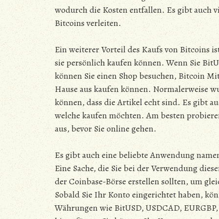
wodurch die Kosten entfallen. Es gibt auch v
Bitcoins verleiten.
Ein weiterer Vorteil des Kaufs von Bitcoins is
sie persönlich kaufen können. Wenn Sie Bit
können Sie einen Shop besuchen, Bitcoin M
Hause aus kaufen können. Normalerweise wur
können, dass die Artikel echt sind. Es gibt a
welche kaufen möchten. Am besten probieren
aus, bevor Sie online gehen.
Es gibt auch eine beliebte Anwendung namens
Eine Sache, die Sie bei der Verwendung dies
der Coinbase-Börse erstellen sollten, um gle
Sobald Sie Ihr Konto eingerichtet haben, kön
Währungen wie BitUSD, USDCAD, EURGBP, GB