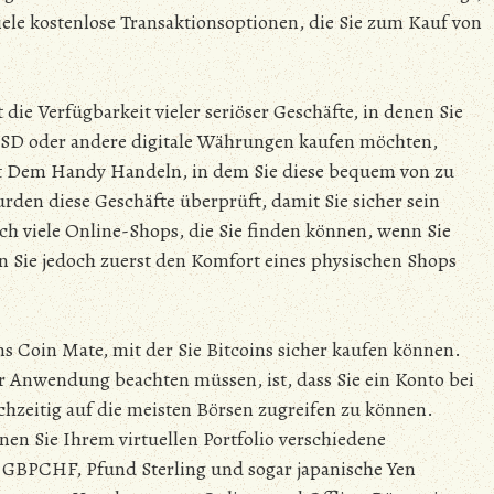
iele kostenlose Transaktionsoptionen, die Sie zum Kauf von
t die Verfügbarkeit vieler seriöser Geschäfte, in denen Sie
USD oder andere digitale Währungen kaufen möchten,
it Dem Handy Handeln, in dem Sie diese bequem von zu
den diese Geschäfte überprüft, damit Sie sicher sein
uch viele Online-Shops, die Sie finden können, wenn Sie
 Sie jedoch zuerst den Komfort eines physischen Shops
 Coin Mate, mit der Sie Bitcoins sicher kaufen können.
er Anwendung beachten müssen, ist, dass Sie ein Konto bei
ichzeitig auf die meisten Börsen zugreifen zu können.
nen Sie Ihrem virtuellen Portfolio verschiedene
PCHF, Pfund Sterling und sogar japanische Yen