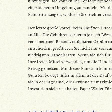
hinzufügen. Sie können Ihr Konto verwenden
einer sicheren Umgebung zu handeln. Mit d
Echtzeit anzeigen, wodurch Sie leichter vers
Der letzte große Vorteil beim Kauf von Bitco
anfällt. Die Gebühren variieren je nach Börse
verschiedenen Börsen verfügbaren Gebühren.
entscheiden, profitieren Sie nicht nur von 
niedrigsten Handelsraten. Wenn Sie sich fü
Ihre freien Mittel verwenden, um die Handels
Betrag genießen. Mit dieser Funktion können
Gunsten bewegt. Alles in allem ist der Kauf 
Sie in der Lage sind, die Gewinne zu maximie
Investition sicher zu halten Paper Wallet Fü