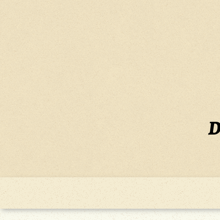
Skip
to
content
D