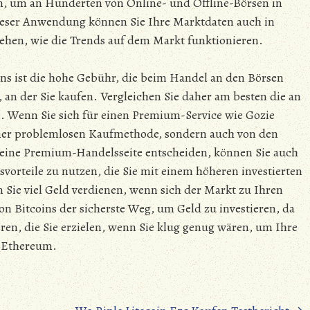
, um an Hunderten von Online- und Offline-Börsen in
ieser Anwendung können Sie Ihre Marktdaten auch in
tehen, wie die Trends auf dem Markt funktionieren.
ins ist die hohe Gebühr, die beim Handel an den Börsen
, an der Sie kaufen. Vergleichen Sie daher am besten die an
 Wenn Sie sich für einen Premium-Service wie Gozie
einer problemlosen Kaufmethode, sondern auch von den
r eine Premium-Handelsseite entscheiden, können Sie auch
vorteile zu nutzen, die Sie mit einem höheren investierten
 Sie viel Geld verdienen, wenn sich der Markt zu Ihren
von Bitcoins der sicherste Weg, um Geld zu investieren, da
ren, die Sie erzielen, wenn Sie klug genug wären, um Ihre
r Ethereum.