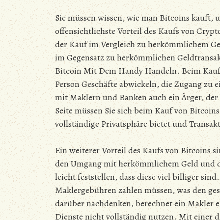
Sie müssen wissen, wie man Bitcoins kauft, 
offensichtlichste Vorteil des Kaufs von Cry
der Kauf im Vergleich zu herkömmlichem Geld
im Gegensatz zu herkömmlichen Geldtransakt
Bitcoin Mit Dem Handy Handeln. Beim Kauf 
Person Geschäfte abwickeln, die Zugang zu 
mit Maklern und Banken auch ein Ärger, der
Seite müssen Sie sich beim Kauf von Bitcoi
vollständige Privatsphäre bietet und Transa
Ein weiterer Vorteil des Kaufs von Bitcoins s
den Umgang mit herkömmlichem Geld und di
leicht feststellen, dass diese viel billiger sin
Maklergebühren zahlen müssen, was den ges
darüber nachdenken, berechnet ein Makler ei
Dienste nicht vollständig nutzen. Mit einer 