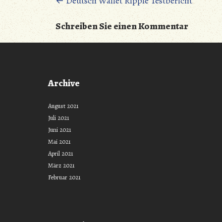
Posts
←
Deutsch Wallet Ripple Testbericht
navigation
Schreiben Sie einen Kommentar
Archive
August 2021
Juli 2021
Juni 2021
Mai 2021
April 2021
März 2021
Februar 2021