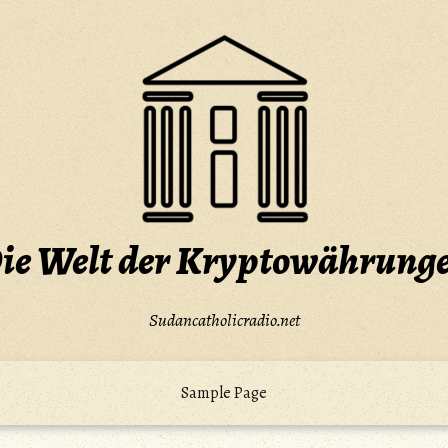
ie Welt der Kryptowährung
Sudancatholicradio.net
Sample Page