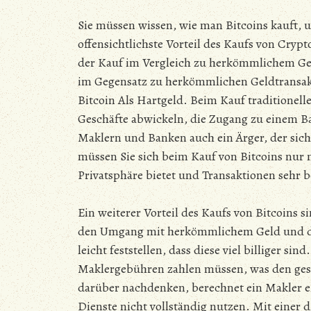
Sie müssen wissen, wie man Bitcoins kauft, 
offensichtlichste Vorteil des Kaufs von Cry
der Kauf im Vergleich zu herkömmlichem Geld
im Gegensatz zu herkömmlichen Geldtransakt
Bitcoin Als Hartgeld. Beim Kauf traditionel
Geschäfte abwickeln, die Zugang zu einem B
Maklern und Banken auch ein Ärger, der sich
müssen Sie sich beim Kauf von Bitcoins nur
Privatsphäre bietet und Transaktionen sehr
Ein weiterer Vorteil des Kaufs von Bitcoins s
den Umgang mit herkömmlichem Geld und di
leicht feststellen, dass diese viel billiger sin
Maklergebühren zahlen müssen, was den ges
darüber nachdenken, berechnet ein Makler ei
Dienste nicht vollständig nutzen. Mit einer 