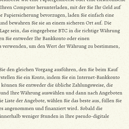
Ihren Computer herunterladen, mit der Sie Ihr Geld auf
 Papiersicherung bevorzugen, laden Sie einfach eine
 und bewahren Sie sie an einem sicheren Ort auf. Die
r Lage sein, das eingegebene BTC in die richtige Währung
n Sie entweder Ihr Bankkonto oder einen
s verwenden, um den Wert der Währung zu bestimmen,
 Sie den gleichen Vorgang ausführen, den Sie beim Kauf
tellen Sie ein Konto, indem Sie ein Internet-Bankkonto
, können Sie entweder die übliche Zahlungsweise, die
n, und Ihre Währung auswählen und dann nach Angeboten
 Liste der Angebote, wählen Sie das beste aus, füllen Sie
 es angenommen und finanziert wird. Sobald die
 innerhalb weniger Stunden in Ihre pseudo-digitale