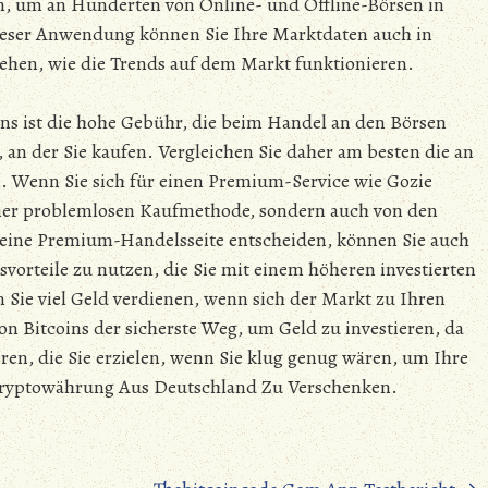
, um an Hunderten von Online- und Offline-Börsen in
ieser Anwendung können Sie Ihre Marktdaten auch in
tehen, wie die Trends auf dem Markt funktionieren.
ins ist die hohe Gebühr, die beim Handel an den Börsen
, an der Sie kaufen. Vergleichen Sie daher am besten die an
 Wenn Sie sich für einen Premium-Service wie Gozie
einer problemlosen Kaufmethode, sondern auch von den
r eine Premium-Handelsseite entscheiden, können Sie auch
vorteile zu nutzen, die Sie mit einem höheren investierten
 Sie viel Geld verdienen, wenn sich der Markt zu Ihren
von Bitcoins der sicherste Weg, um Geld zu investieren, da
ren, die Sie erzielen, wenn Sie klug genug wären, um Ihre
 Kryptowährung Aus Deutschland Zu Verschenken.