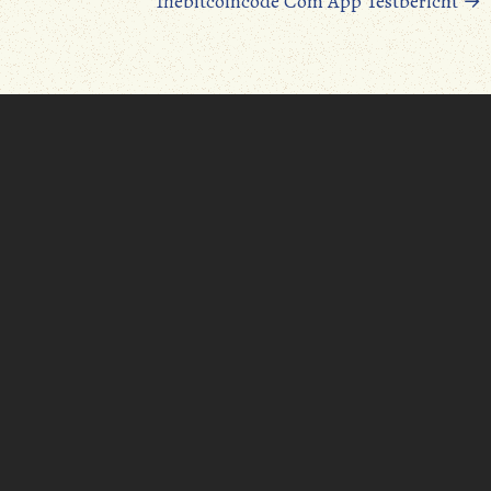
Thebitcoincode Com App Testbericht
→