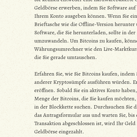
Geldbörse erwerben, indem Sie Software auf 
Ihrem Konto ausgeben können. Wenn Sie eine
Brieftasche wie die Offline-Version herunter
Software, die Sie herunterladen, sollte in de
umzuwandeln. Um Bitcoins zu kaufen, könne
Währungsumrechner wie den Live-Marktkur
die Sie gerade umtauschen.
Erfahren Sie, wie Sie Bitcoins kaufen, indem
anderer Kryptosümpfe ausführen würden. Ers
eröffnen. Sobald Sie ein aktives Konto haben
Menge der Bitcoins, die Sie kaufen möchte
in der Blockkette suchen. Durchsuchen Sie die
das Antragsformular aus und warten Sie, bis
Transaktion abgeschlossen ist, wird Ihr Geld
Geldbörse eingezahlt.