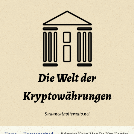
Skip
to
content
Die Welt der
Kryptowährungen
Sudancatholicradio.net