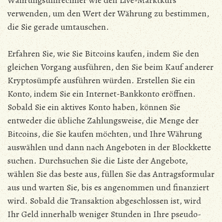
Währungsumrechner wie den Live-Marktkurs
verwenden, um den Wert der Währung zu bestimmen,
die Sie gerade umtauschen.
Erfahren Sie, wie Sie Bitcoins kaufen, indem Sie den
gleichen Vorgang ausführen, den Sie beim Kauf anderer
Kryptosümpfe ausführen würden. Erstellen Sie ein
Konto, indem Sie ein Internet-Bankkonto eröffnen.
Sobald Sie ein aktives Konto haben, können Sie
entweder die übliche Zahlungsweise, die Menge der
Bitcoins, die Sie kaufen möchten, und Ihre Währung
auswählen und dann nach Angeboten in der Blockkette
suchen. Durchsuchen Sie die Liste der Angebote,
wählen Sie das beste aus, füllen Sie das Antragsformular
aus und warten Sie, bis es angenommen und finanziert
wird. Sobald die Transaktion abgeschlossen ist, wird
Ihr Geld innerhalb weniger Stunden in Ihre pseudo-