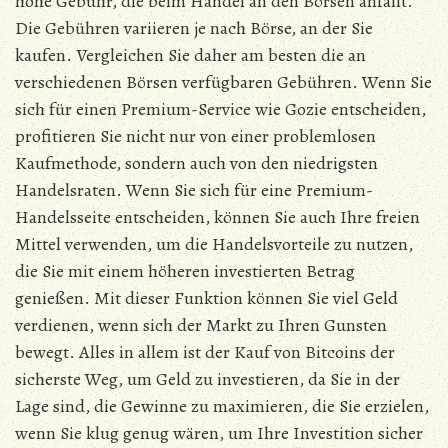
hohe Gebühr, die beim Handel an den Börsen anfällt.
Die Gebühren variieren je nach Börse, an der Sie
kaufen. Vergleichen Sie daher am besten die an
verschiedenen Börsen verfügbaren Gebühren. Wenn Sie
sich für einen Premium-Service wie Gozie entscheiden,
profitieren Sie nicht nur von einer problemlosen
Kaufmethode, sondern auch von den niedrigsten
Handelsraten. Wenn Sie sich für eine Premium-
Handelsseite entscheiden, können Sie auch Ihre freien
Mittel verwenden, um die Handelsvorteile zu nutzen,
die Sie mit einem höheren investierten Betrag
genießen. Mit dieser Funktion können Sie viel Geld
verdienen, wenn sich der Markt zu Ihren Gunsten
bewegt. Alles in allem ist der Kauf von Bitcoins der
sicherste Weg, um Geld zu investieren, da Sie in der
Lage sind, die Gewinne zu maximieren, die Sie erzielen,
wenn Sie klug genug wären, um Ihre Investition sicher