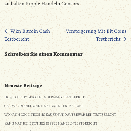
zu halten Ripple Handeln Consors.
Posts
←
Wkn Bitcoin Cash
Versteigerung Mit Bit Coins
Testbericht
Testbericht
→
navigation
Schreiben Sie einen Kommentar
Neueste Beiträge
HOW DO I BUY BITCOIN IN GERMANY TESTBERICHT
GELD VERDIENEN ONLINE BITCOIN TESTBERICHT
WO KANN ICH LITECOINS KAUFEN UND AUFBEWAHREN TESTBERICHT
KANN MAN BEI BITFINEX RIPPLE HANFELN TESTBERICHT