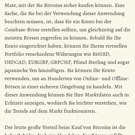
Mate, mit der Sie Bitcoins sicher kaufen können. Eine
Sache, die Sie bei der Verwendung dieser Anwendung
beachten müssen, ist, dass Sie ein Konto bei der
Coinbase-Börse erstellen sollten, um gleichzeitig auf die
meisten Börsen zugreifen zu können. Sobald Sie Ihr
Konto eingerichtet haben, können Sie Ihrem virtuellen
Portfolio verschiedene Währungen wie BitUSD,
USDCAD, EURGBP, GBPCHF, Pfund Sterling und sogar
japanische Yen hinzufügen. Sie können Ihr Konto
verwenden, um an Hunderten von Online- und Offline-
Börsen in einer sicheren Umgebung zu handeln. Mit
dieser Anwendung können Sie Ihre Marktdaten auch in
Echtzeit anzeigen, wodurch Sie leichter verstehen, wie
die Trends auf dem Markt funktionieren.
Der letzte große Vorteil beim Kauf von Bitcoins ist die