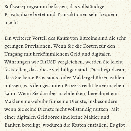
Softwareprogramm befassen, das vollständige
Privatsphäre bietet und Transaktionen sehr bequem
macht.
Ein weiterer Vorteil des Kaufs von Bitcoins sind die sehr
geringen Provisionen. Wenn Sie die Kosten für den
Umgang mit herkömmlichem Geld und digitalen
Währungen wie BitUSD vergleichen, werden Sie leicht
feststellen, dass diese viel billiger sind. Dies liegt daran,
dass Sie keine Provisions- oder Maklergebühren zahlen
müssen, was den gesamten Prozess recht teuer machen
kann. Wenn Sie darüber nachdenken, berechnet ein
Makler eine Gebühr für seine Dienste, insbesondere
wenn Sie seine Dienste nicht vollständig nutzen. Mit
einer digitalen Geldbörse sind keine Makler und
Banken beteiligt, wodurch die Kosten entfallen. Es gibt