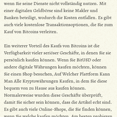
wenn Sie seine Dienste nicht vollständig nutzen. Mit
einer digitalen Geldbörse sind keine Makler und
Banken beteiligt, wodurch die Kosten entfallen. Es gibt
auch viele kostenlose Transaktionsoptionen, die Sie zum
Kauf von Bitcoins verleiten.
Ein weiterer Vorteil des Kaufs von Bitcoins ist die
Verfügbarkeit vieler seriöser Geschäfte, in denen Sie sie
persönlich kaufen können. Wenn Sie BitUSD oder
andere digitale Währungen kaufen möchten, können
Sie einen Shop besuchen, Auf Welcher Plattform Kann
Man Alle Kryptowährungen Kaufen, in dem Sie diese
bequem von zu Hause aus kaufen können.
Normalerweise wurden diese Geschäfte überprüft,
damit Sie sicher sein können, dass die Artikel echt sind.
Es gibt auch viele Online-Shops, die Sie finden können,
wenn Sie welche kaufen möchten. Am besten probieren