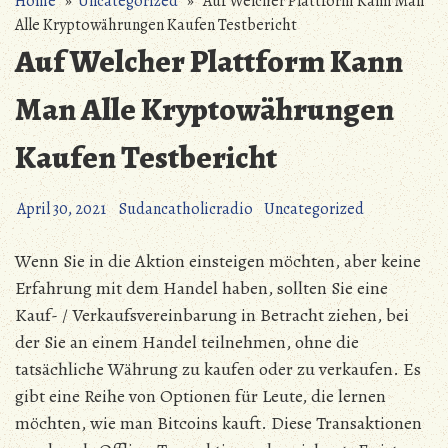
Home
»
Uncategorized
» Auf Welcher Plattform Kann Man
Alle Kryptowährungen Kaufen Testbericht
Auf Welcher Plattform Kann
Man Alle Kryptowährungen
Kaufen Testbericht
April 30, 2021
Sudancatholicradio
Uncategorized
Wenn Sie in die Aktion einsteigen möchten, aber keine
Erfahrung mit dem Handel haben, sollten Sie eine
Kauf- / Verkaufsvereinbarung in Betracht ziehen, bei
der Sie an einem Handel teilnehmen, ohne die
tatsächliche Währung zu kaufen oder zu verkaufen. Es
gibt eine Reihe von Optionen für Leute, die lernen
möchten, wie man Bitcoins kauft. Diese Transaktionen