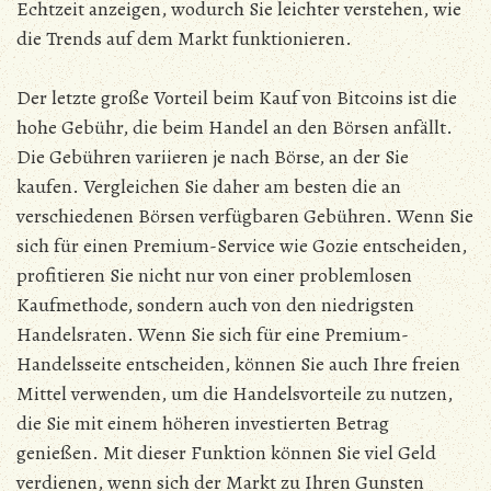
Echtzeit anzeigen, wodurch Sie leichter verstehen, wie
die Trends auf dem Markt funktionieren.
Der letzte große Vorteil beim Kauf von Bitcoins ist die
hohe Gebühr, die beim Handel an den Börsen anfällt.
Die Gebühren variieren je nach Börse, an der Sie
kaufen. Vergleichen Sie daher am besten die an
verschiedenen Börsen verfügbaren Gebühren. Wenn Sie
sich für einen Premium-Service wie Gozie entscheiden,
profitieren Sie nicht nur von einer problemlosen
Kaufmethode, sondern auch von den niedrigsten
Handelsraten. Wenn Sie sich für eine Premium-
Handelsseite entscheiden, können Sie auch Ihre freien
Mittel verwenden, um die Handelsvorteile zu nutzen,
die Sie mit einem höheren investierten Betrag
genießen. Mit dieser Funktion können Sie viel Geld
verdienen, wenn sich der Markt zu Ihren Gunsten