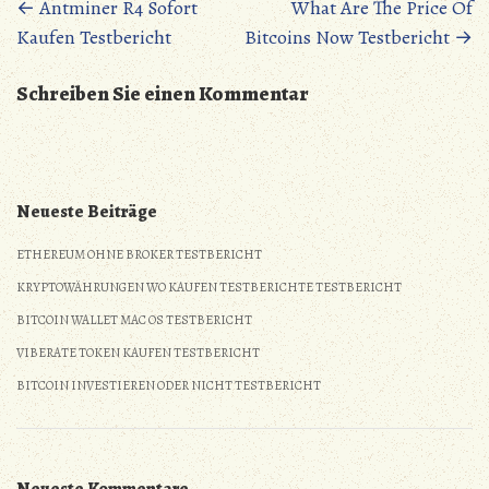
Posts
←
Antminer R4 Sofort
What Are The Price Of
Kaufen Testbericht
Bitcoins Now Testbericht
→
navigation
Schreiben Sie einen Kommentar
Neueste Beiträge
ETHEREUM OHNE BROKER TESTBERICHT
KRYPTOWÄHRUNGEN WO KAUFEN TESTBERICHTE TESTBERICHT
BITCOIN WALLET MAC OS TESTBERICHT
VIBERATE TOKEN KAUFEN TESTBERICHT
BITCOIN INVESTIEREN ODER NICHT TESTBERICHT